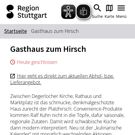
Zum Hauptinhalt springen
Zur Suche springen
Zur Hauptnavigation
Zum Footer springen
Suche
Karte
Menü
Startseite
Gasthaus zum Hirsch
Suchbegriff
Gasthaus zum Hirsch
Heute geschlossen
Das könnte Sie interessieren
Hier geht es direkt zum aktuellen Abhol- bzw.
Stadtführungen
Tickets
Lieferangebot.
Citytour
Übernachtung
Zwischen Degerlocher Kirche, Rathaus und
Erlebnisse
Essen & Trinken
Marktplatz ist das schmucke, denkmalgeschützte
Wein
Automobil
Haus zurecht der Platzhirsch: Convenience-Produkte
kommen Ralf Kuhn nicht in die Töpfe, dafür saisonale,
Kultur
Feste & Highlights
regionale Zutaten. Damit wird schwäbische Küche
dann modern interpretiert. Neu ist der „kulinarische
Kalender“ mit monatlich wechselnden Aktionen.