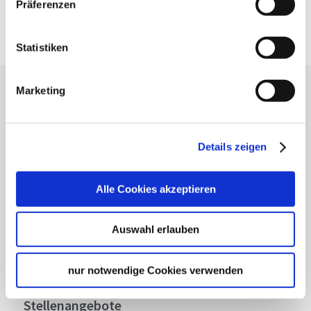
Präferenzen
Google Maps
Google Maps Route
Statistiken
Marketing
Lassen Sie sich inspirieren!
Mit unserem Newsletter bleiben Sie zu Events,
Highlights und aktuellen Angeboten in
Details zeigen
Stuttgart und Region immer up-to-date.
Alle Cookies akzeptieren
Abonnieren
Auswahl erlauben
nur notwendige Cookies verwenden
Über uns
Stellenangebote