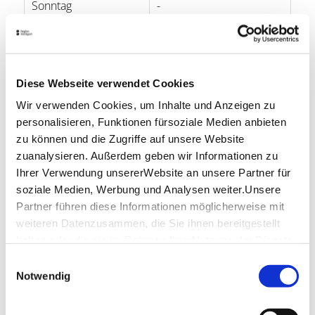
Sonntag
-
Öffnungszeiten von Google
Lage & Kontakt
Diese Webseite verwendet Cookies
Gasthaus zum Hirsch
Wir verwenden Cookies, um Inhalte und Anzeigen zu
Epplestr. 27
personalisieren, Funktionen fürsoziale Medien anbieten
70597 Stuttgart
zu können und die Zugriffe auf unsere Website
Telefon:
+49 (0)711 765 53 84
zuanalysieren. Außerdem geben wir Informationen zu
Ihrer Verwendung unsererWebsite an unsere Partner für
Website:
www.hirsch-degerloch.de
soziale Medien, Werbung und Analysen weiter.Unsere
Partner führen diese Informationen möglicherweise mit
weiteren Datenzusammen, die Sie ihnen bereitgestellt
Planen Sie Ihre Anreise
haben oder die sie im Rahmen IhrerNutzung der Dienste
Verkehrs- und Tarifverbund Stuttgart GmbH
gesammelt haben.
Fahrplanauskunft des VVS
Einwilligungsauswahl
Impressum
|
Datenschutzerklärung
Notwendig
Deutsche Bahn AG
Fahrplanauskunft der DB