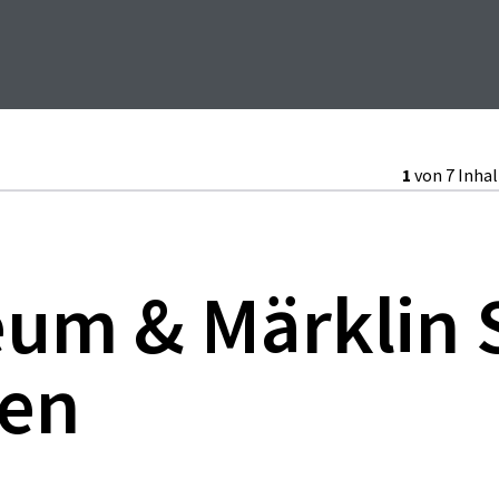
1
von 7 Inha
um & Märklin 
en