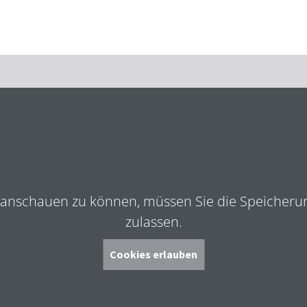
Zum Hauptinhalt springen
Zur Suche springen
Zur Hauptnavigation
Zum Footer springen
anschauen zu können, müssen Sie die Speicherun
zulassen.
Cookies erlauben