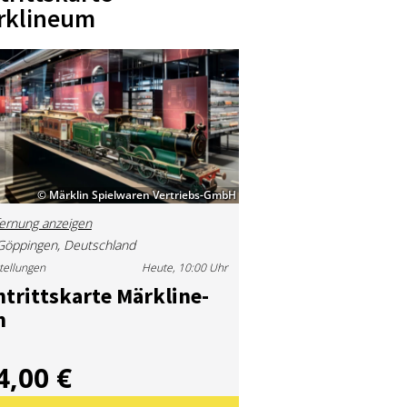
rklineum
© Märklin Spielwaren Vertriebs-GmbH
ernung anzeigen
Göppingen, Deutschland
tellungen
Heute, 10:00 Uhr
­tritts­kar­te Märk­li­n­e­
m
4,00 €