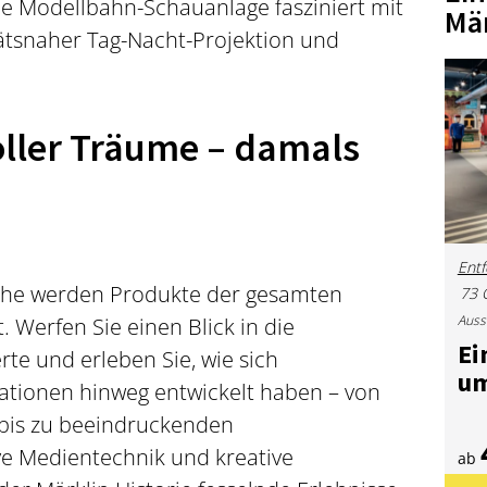
 Modellbahn-Schauanlage fasziniert mit
Mä
itätsnaher Tag-Nacht-Projektion und
ller Träume – damals
Entf
äche werden Produkte der gesamten
73 
Auss
 Werfen Sie einen Blick in die
Ein
te und erleben Sie, wie sich
u
tionen hinweg entwickelt haben – von
bis zu beeindruckenden
ve Medientechnik und kreative
ab