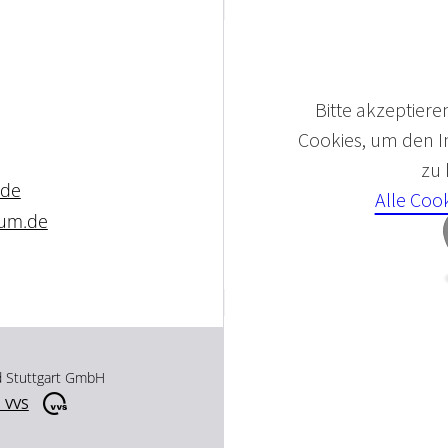
Bitte akzeptieren
Cookies, um den In
zu
.de
Alle Coo
um.de
d Stuttgart GmbH
 VVS