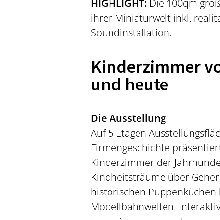
HIGHLIGHT:
Die 100qm große
ihrer Miniaturwelt inkl. real
Soundinstallation.
Kinderzimmer vo
und heute
Die Ausstellung
Auf 5 Etagen Ausstellungsfl
Firmengeschichte präsentiert.
Kinderzimmer der Jahrhunder
Kindheitsträume über Genera
historischen Puppenküchen 
Modellbahnwelten. Interakti