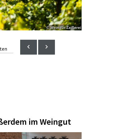
© Weingut Zaißerei
lten
ßerdem im Weingut