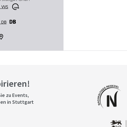
 VVS
r DB
pirieren!
ie zu Events,
en in Stuttgart