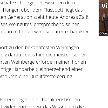
dschaftsschutzgebiet zwischen dem
Vi
 Hängen über dem Flussbett liegt das
ften Generation steht heute Andreas Zaiß
ieses Weingutes, entsprechend seiner
einbau mit unverwechselbarem Charakter.
© Wei
hört zu den bekanntesten Weinlagen
tolz darauf, dass hier die meisten seiner
erten Weinberge erfordern einen hohen
entige Handarbeit, einhergehend einer
wodurch eine Qualitätssteigerung
erei spiegeln die charakteristischen
t wider: zum einen, das Wissen um die