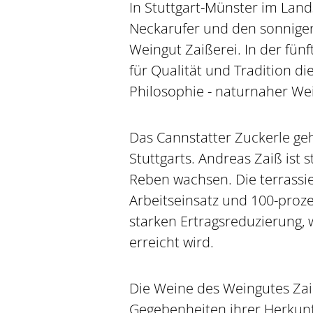
In Stuttgart-Münster im Lan
Neckarufer und den sonnigen
Weingut Zaißerei. In der fün
für Qualität und Tradition d
Philosophie - naturnaher W
Das Cannstatter Zuckerle ge
Stuttgarts. Andreas Zaiß ist s
Reben wachsen. Die terrassi
Arbeitseinsatz und 100-proz
starken Ertragsreduzierung, 
erreicht wird.
Die Weine des Weingutes Zaiß
Gegebenheiten ihrer Herkunf