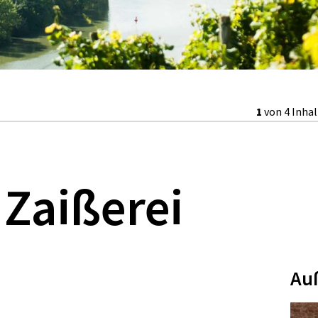
1
von 4 Inha
Zaißerei
Au