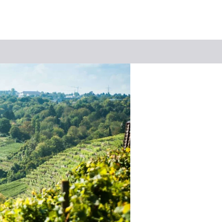
Suchbegriff
Das könnte Sie interessieren
Stadtführungen
Tickets
Citytour
Übernachtung
Erlebnisse
Essen & Trinken
Wein
Automobil
Kultur
Feste & Highlights