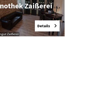
­no­thek Zai­ße­rei
Details
ngut Zaißerei