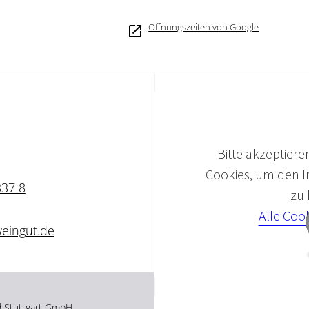
Öffnungszeiten von Google
Bitte akzeptieren
Cookies, um den In
337 8
zu
Alle Coo
weingut.de
d Stuttgart GmbH