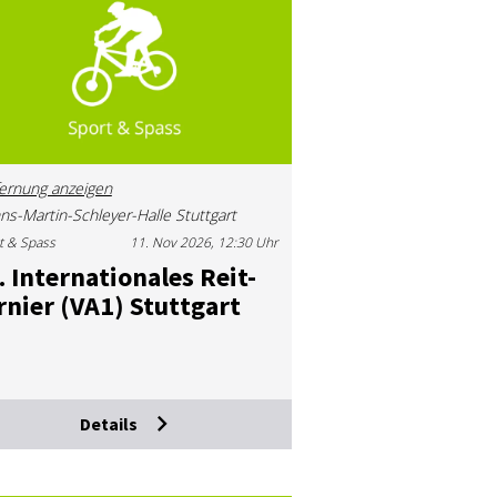
ernung anzeigen
ns-Martin-Schleyer-Halle Stuttgart
t & Spass
11. Nov 2026, 12:30 Uhr
 In­ter­na­tio­na­les Reit­
r­nier (VA1) Stutt­gart
Details