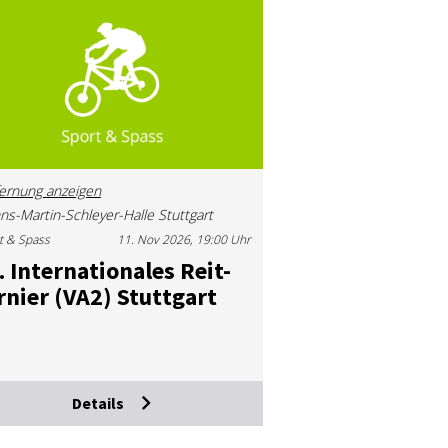
ernung anzeigen
ns-Martin-Schleyer-Halle Stuttgart
t & Spass
11. Nov 2026, 19:00 Uhr
 In­ter­na­tio­na­les Reit­
r­nier (VA2) Stutt­gart
Details