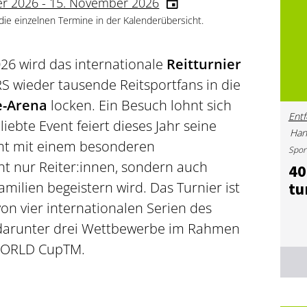
r 2026 - 15. November 2026
 die einzelnen Termine in der Kalenderübersicht.
26 wird das internationale
Reitturnier
ieder tausende Reitsportfans in die
e-Arena
locken. Ein Besuch lohnt sich
Entf
ebte Event feiert dieses Jahr seine
Han
mt mit einem besonderen
Spor
t nur Reiter:innen, sondern auch
40.
milien begeistern wird. Das Turnier ist
tu
von vier internationalen Serien des
 darunter drei Wettbewerbe im Rahmen
 WORLD Cup
TM
.