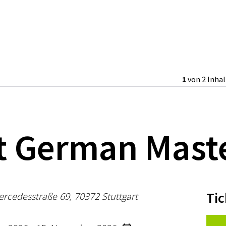
1
von 2 Inha
t German Mast
Tic
ercedesstraße 69, 70372 Stuttgart