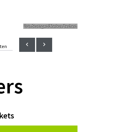
© in.Stuttgart/Markus Bechert
lten
ers
kets