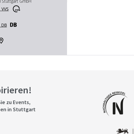
d Stuttgart GmbH
 VVS
r DB
pirieren!
ie zu Events,
en in Stuttgart