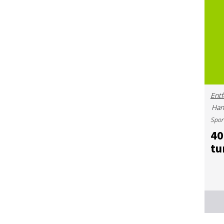
Entf
Han
Spor
40.
tu