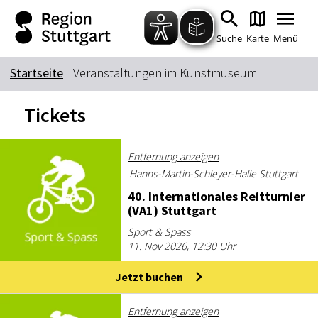
Zum Hauptinhalt springen
Zur Suche springen
Zur Hauptnavigation
Zum Footer springen
Suche
Karte
Menü
Startseite
Veranstaltungen im Kunstmuseum
Suchbegriff
Tickets
Das könnte Sie interessieren
Entfernung anzeigen
Hanns-Martin-Schleyer-Halle Stuttgart
Stadtführungen
Tickets
40. In­ter­na­tio­na­les Reit­tur­nier
Citytour
Übernachtung
(VA1) Stutt­gart
Erlebnisse
Essen & Trinken
Sport & Spass
11. Nov 2026, 12:30 Uhr
Wein
Automobil
Kultur
Feste & Highlights
Jetzt buchen
Entfernung anzeigen