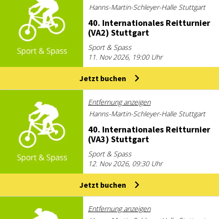
Hanns-Martin-Schleyer-Halle Stuttgart
40. In­ter­na­tio­na­les Reit­tur­nier
(VA2) Stutt­gart
Sport & Spass
11. Nov 2026, 19:00 Uhr
Jetzt buchen
Entfernung anzeigen
Hanns-Martin-Schleyer-Halle Stuttgart
40. In­ter­na­tio­na­les Reit­tur­nier
(VA3) Stutt­gart
Sport & Spass
12. Nov 2026, 09:30 Uhr
Jetzt buchen
Entfernung anzeigen