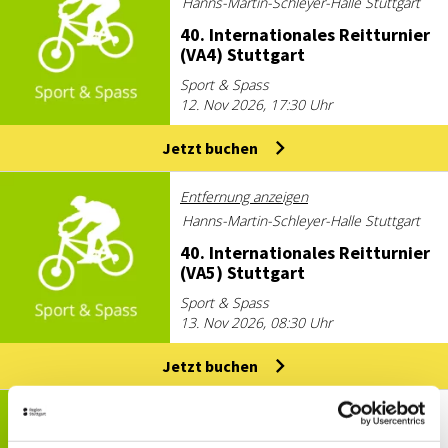
Hanns-Martin-Schleyer-Halle Stuttgart
40. In­ter­na­tio­na­les Reit­tur­nier
(VA4) Stutt­gart
Sport & Spass
12. Nov 2026, 17:30 Uhr
Jetzt buchen
Entfernung anzeigen
Hanns-Martin-Schleyer-Halle Stuttgart
40. In­ter­na­tio­na­les Reit­tur­nier
(VA5) Stutt­gart
Sport & Spass
13. Nov 2026, 08:30 Uhr
Jetzt buchen
Entfernung anzeigen
Hanns-Martin-Schleyer-Halle Stuttgart