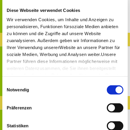
40. In­ter­na­tio­na­les Reit­tur­nier
Diese Webseite verwendet Cookies
(VA6) Stutt­gart
Wir verwenden Cookies, um Inhalte und Anzeigen zu
Sport & Spass
personalisieren, Funktionen fürsoziale Medien anbieten
13. Nov 2026, 17:00 Uhr
zu können und die Zugriffe auf unsere Website
Jetzt buchen
zuanalysieren. Außerdem geben wir Informationen zu
Ihrer Verwendung unsererWebsite an unsere Partner für
Entfernung anzeigen
soziale Medien, Werbung und Analysen weiter.Unsere
Hanns-Martin-Schleyer-Halle Stuttgart
Partner führen diese Informationen möglicherweise mit
weiteren Datenzusammen, die Sie ihnen bereitgestellt
40. In­ter­na­tio­na­les Reit­tur­nier
(VA7) Stutt­gart
haben oder die sie im Rahmen IhrerNutzung der Dienste
gesammelt haben.
Einwilligungsauswahl
Sport & Spass
Impressum
|
Datenschutzerklärung
Notwendig
14. Nov 2026, 08:00 Uhr
Jetzt buchen
Präferenzen
Entfernung anzeigen
Hanns-Martin-Schleyer-Halle Stuttgart
Statistiken