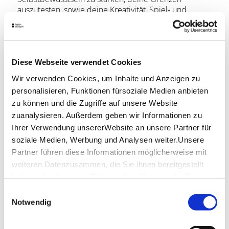
auszutesten, sowie deine Kreativität, Spiel- und
Lebensfreude zu fördern.
Mit den Grundelementen der darstellenden Kunst
lernst du auf spielerische Weise dich selbst besser
kennen.
Diese Webseite verwendet Cookies
Du agieren und reagieren sensibler. Deine
Bühnenpräsenz schärfe ich durch szenisches Spiel,
Wir verwenden Cookies, um Inhalte und Anzeigen zu
Improvisationen, sowie mit Solo-, Partner- und
personalisieren, Funktionen fürsoziale Medien anbieten
Gruppen Übungen.
zu können und die Zugriffe auf unsere Website
Mein warming-up ist eine Mischung aus kreativen
zuanalysieren. Außerdem geben wir Informationen zu
Spielen, Entspannungsübungen,
Körperwahrnehmung, Stimm- und Atemtraining.
Ihrer Verwendung unsererWebsite an unsere Partner für
Auf Impulse und Wünsche aus der Gruppe gehe ich
soziale Medien, Werbung und Analysen weiter.Unsere
ein.
Partner führen diese Informationen möglicherweise mit
Theaterspielen hat immer eine therapeutische
weiteren Datenzusammen, die Sie ihnen bereitgestellt
Wirkung. Du setzt dich mit deinen Emotionen
haben oder die sie im Rahmen IhrerNutzung der Dienste
auseinander, spielst verschiedene Rollen und kannst
gesammelt haben.
dich spielerisch von festgefahren Verhaltensmuster
Einwilligungsauswahl
Impressum
|
Datenschutzerklärung
lösen.
Notwendig
Lust dich auszuprobieren und neu kennen zu lernen?
Lass Deinem inneren Kind freien Lauf und komm