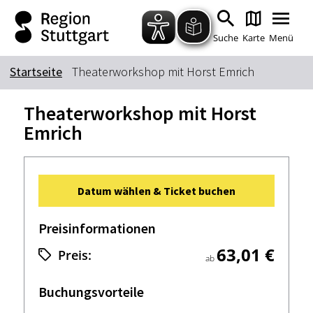
Zum Hauptinhalt springen
Zur Suche springen
Zur Hauptnavigation
Zum Footer springen
Suche
Karte
Menü
Startseite
Theaterworkshop mit Horst Emrich
Suchbegriff
Theaterworkshop mit Horst
Emrich
Das könnte Sie interessieren
Stadtführungen
Tickets
Datum wählen & Ticket buchen
Citytour
Übernachtung
Erlebnisse
Essen & Trinken
Preisinformationen
Wein
Automobil
63,01 €
Preis:
ab
Kultur
Feste & Highlights
Buchungsvorteile