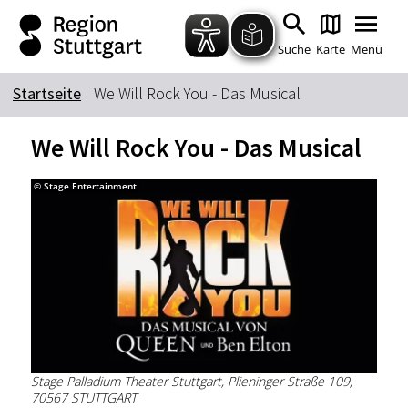
Zum Hauptinhalt springen
Zur Suche springen
Zur Hauptnavigation
Zum Footer springen
Suche
Karte
Menü
Startseite
We Will Rock You - Das Musical
Suchbegriff
We Will Rock You - Das Musical
© Stage Entertainment
Das könnte Sie interessieren
Stadtführungen
Tickets
Citytour
Übernachtung
Erlebnisse
Essen & Trinken
Wein
Automobil
Kultur
Feste & Highlights
Stage Palladium Theater Stuttgart, Plieninger Straße 109,
70567 STUTTGART