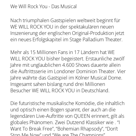
We Will Rock You - Das Musical
Nach triumphalen Gastspielen weltweit beginnt für
WE WILL ROCK YOU in der spektakulären neuen
Inszenierung der englischen Original-Produktion jetzt
ein neues Erfolgskapitel im Stage Palladium Theater.
Mehr als 15 Millionen Fans in 17 Ländern hat WE
WILL ROCK YOU bisher begeistert. Erstaunliche zwölf
Jahre mit unglaublichen 4.600 Shows dauerte allein
die Auftrittsserie im Londoner Dominion Theater. Vier
Jahre währte das Gastspiel im Kölner Musical Dome.
Insgesamt sahen bislang rund drei Millionen
Besucher WE WILL ROCK YOU in Deutschland.
Die futuristische musikalische Komödie, die inhaltlich
und optisch einen Bogen spannt, der auch an die
legendären Live-Auftritte von QUEEN erinnert, gilt als
globales Phänomen. Zwei Dutzend Klassiker wie . “I
Want To Break Free”, “Bohemian Rhapsody”, “Don’t
Stop Me Now” und “We are The Champions”