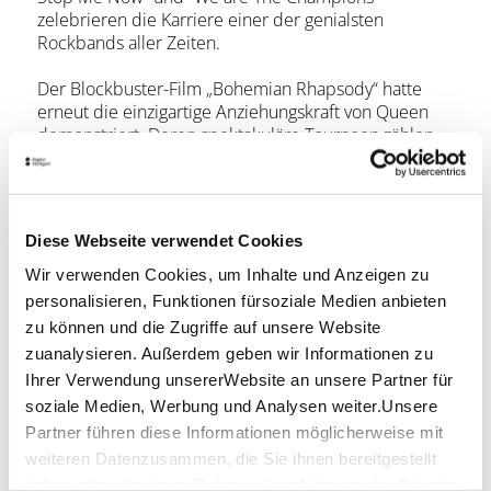
zelebrieren die Karriere einer der genialsten
Rockbands aller Zeiten.
Der Blockbuster-Film „Bohemian Rhapsody“ hatte
erneut die einzigartige Anziehungskraft von Queen
demonstriert. Deren spektakuläre Tourneen zählen
nach wie vor zu den größten Attraktionen der
Rockmusik.
Die Songs werden im englischen Original gesungen,
Diese Webseite verwendet Cookies
während die Dialoge auf Deutsch geführt werden.
Wir verwenden Cookies, um Inhalte und Anzeigen zu
Lage & Kontakt
personalisieren, Funktionen fürsoziale Medien anbieten
zu können und die Zugriffe auf unsere Website
Stage Palladium Theater Stuttgart
zuanalysieren. Außerdem geben wir Informationen zu
Plieninger Straße 109
70567 STUTTGART
Ihrer Verwendung unsererWebsite an unsere Partner für
soziale Medien, Werbung und Analysen weiter.Unsere
Telefon:
+49 1806 570 070
Partner führen diese Informationen möglicherweise mit
Mail:
info@eventim.de
weiteren Datenzusammen, die Sie ihnen bereitgestellt
haben oder die sie im Rahmen IhrerNutzung der Dienste