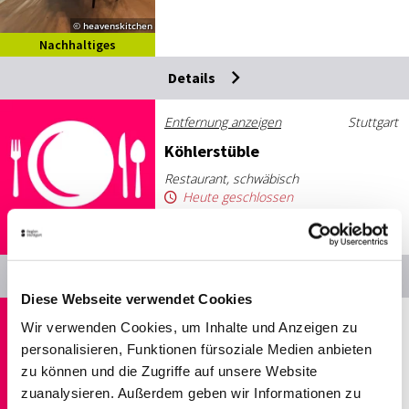
© heavenskitchen
Nachhaltiges
Reiseziel
Details
Entfernung anzeigen
Stuttgart
Köh­ler­st­üb­le
Restaurant, schwäbisch
Heute geschlossen
Details
Diese Webseite verwendet Cookies
Entfernung anzeigen
Stuttgart
Wir verwenden Cookies, um Inhalte und Anzeigen zu
La­la Healthy li­vin
personalisieren, Funktionen fürsoziale Medien anbieten
zu können und die Zugriffe auf unsere Website
Restaurant
zuanalysieren. Außerdem geben wir Informationen zu
Geöffnet von 10:00 bis 20:00 Uhr