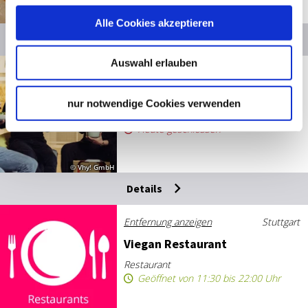
© SMG
Alle Cookies akzeptieren
Details
Auswahl erlauben
Entfernung anzeigen
Stuttgart
VHY!
nur notwendige Cookies verwenden
Restaurant
Heute geschlossen
© Vhy! GmbH
Details
Entfernung anzeigen
Stuttgart
Vie­gan Re­stau­rant
Restaurant
Geöffnet von 11:30 bis 22:00 Uhr