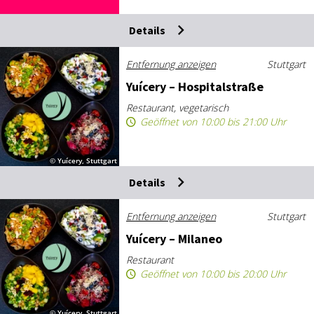
Details
Entfernung anzeigen
Stuttgart
Yuí­ce­ry – Hos­pi­tal­stra­ße
Restaurant, vegetarisch
Geöffnet von 10:00 bis 21:00 Uhr
© Yuícery, Stuttgart
Details
Entfernung anzeigen
Stuttgart
Yuí­ce­ry – Mi­la­neo
Restaurant
Geöffnet von 10:00 bis 20:00 Uhr
© Yuícery, Stuttgart