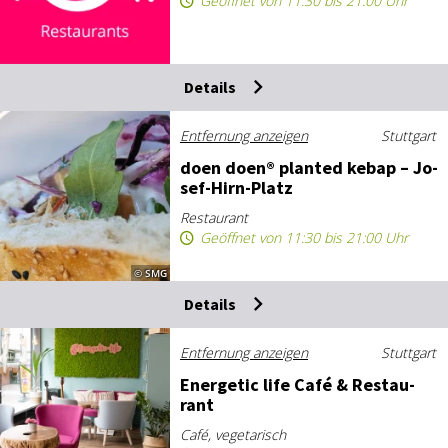
Geöffnet von 11:30 bis 21:00 Uhr
Details
Entfernung anzeigen
Stuttgart
do­en do­en® plan­ted ke­bap – Jo­
sef-Hirn-Platz
Restaurant
Geöffnet von 11:30 bis 21:00 Uhr
© SMG
Details
Entfernung anzeigen
Stuttgart
En­er­ge­tic life Ca­fé & Re­stau­
rant
Café, vegetarisch