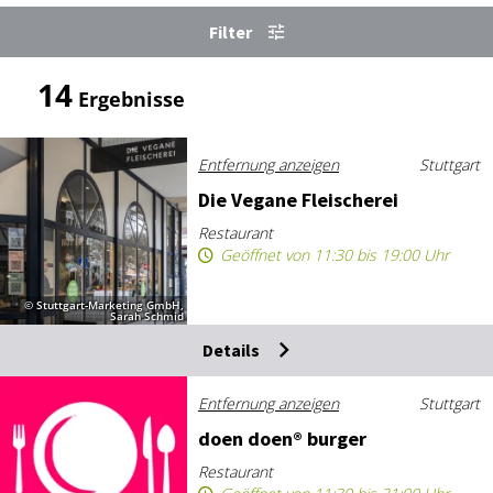
Filter
14
Ergebnisse
Entfernung anzeigen
Stuttgart
Die Ve­ga­ne Flei­sche­rei
Restaurant
Geöffnet von 11:30 bis 19:00 Uhr
© Stuttgart-Marketing GmbH,
Sarah Schmid
Details
Entfernung anzeigen
Stuttgart
do­en do­en® bur­ger
Restaurant