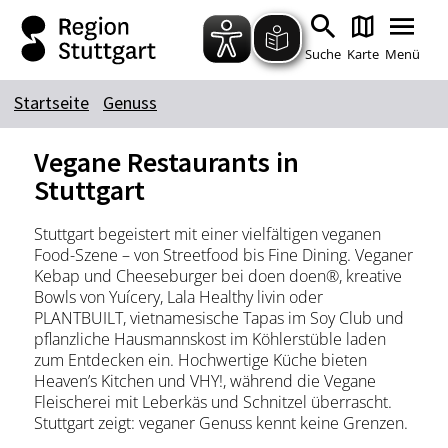
Zum Hauptinhalt springen
Zur Suche springen
Zur Hauptnavigation
Zum Footer springen
Suche
Karte
Menü
Startseite
Genuss
Suchbegriff
Vegane Restaurants in
Stuttgart
Das könnte Sie interessieren
Stuttgart begeistert mit einer vielfältigen veganen
Food-Szene – von Streetfood bis Fine Dining. Veganer
Stadtführungen
Tickets
Kebap und Cheeseburger bei doen doen®, kreative
Citytour
Übernachtung
Bowls von Yuícery, Lala Healthy livin oder
PLANTBUILT, vietnamesische Tapas im Soy Club und
Erlebnisse
Essen & Trinken
pflanzliche Hausmannskost im Köhlerstüble laden
Wein
Automobil
zum Entdecken ein. Hochwertige Küche bieten
Heaven’s Kitchen und VHY!, während die Vegane
Kultur
Feste & Highlights
Fleischerei mit Leberkäs und Schnitzel überrascht.
Stuttgart zeigt: veganer Genuss kennt keine Grenzen.