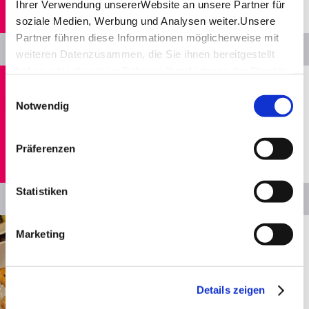
Ihrer Verwendung unsererWebsite an unsere Partner für
soziale Medien, Werbung und Analysen weiter.Unsere
Partner führen diese Informationen möglicherweise mit
Details
weiteren Datenzusammen, die Sie ihnen bereitgestellt
haben oder die sie im Rahmen IhrerNutzung der Dienste
Entfernung anzeigen
Stuttgart
gesammelt haben.
Einwilligungsauswahl
PLANT­BUILT Green Can­teen
Impressum
|
Datenschutzerklärung
Notwendig
Restaurant
Heute geschlossen
Präferenzen
Statistiken
Details
Entfernung anzeigen
Stuttgart
Marketing
Soy Club
Restaurant
Geöffnet von 11:30 bis 15:00 Uhr
Details zeigen