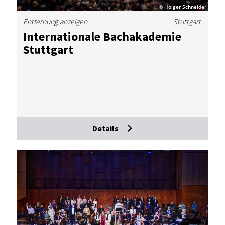
© Holger Schneider
Entfernung anzeigen
Stuttgart
In­ter­na­tio­na­le Bach­aka­de­mie
Stutt­gart
Details