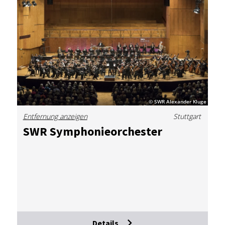
© SWR Alexander Kluge
Entfernung anzeigen
Stuttgart
SWR Sym­pho­nie­or­ches­ter
Details