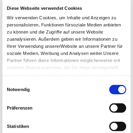
Diese Webseite verwendet Cookies
Wir verwenden Cookies, um Inhalte und Anzeigen zu
personalisieren, Funktionen fürsoziale Medien anbieten
zu können und die Zugriffe auf unsere Website
Details
zuanalysieren. Außerdem geben wir Informationen zu
Ihrer Verwendung unsererWebsite an unsere Partner für
soziale Medien, Werbung und Analysen weiter.Unsere
Partner führen diese Informationen möglicherweise mit
weiteren Datenzusammen, die Sie ihnen bereitgestellt
haben oder die sie im Rahmen IhrerNutzung der Dienste
gesammelt haben.
Einwilligungsauswahl
Impressum
|
Datenschutzerklärung
Notwendig
Präferenzen
© Jens Meisert
Entfernung anzeigen
Stuttgart
Statistiken
Geöffnet von 10:00 bis 14:00 Uhr