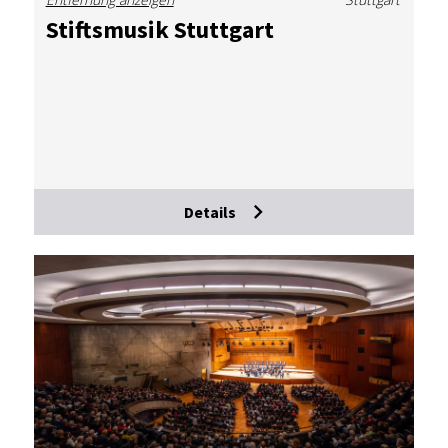
Stifts­mu­sik Stutt­gart
Details