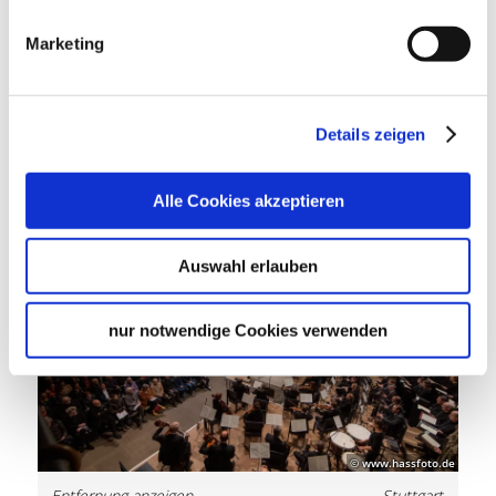
Mu­sik Po­di­um Stutt­gart
Marketing
Details zeigen
Details
Alle Cookies akzeptieren
Auswahl erlauben
nur notwendige Cookies verwenden
© www.hassfoto.de
Entfernung anzeigen
Stuttgart