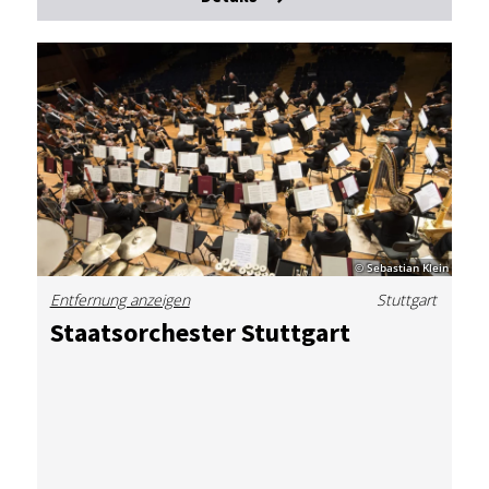
© Sebastian Klein
Entfernung anzeigen
Stuttgart
Staats­or­ches­ter Stutt­gart