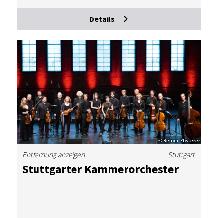
Details
© Reiner Pfisterer
Entfernung anzeigen
Stuttgart
Stutt­gar­ter Kam­mer­or­ches­ter