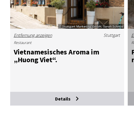
© Stuttgart Marketing GmbH, Sarah Schmid
Entfernung anzeigen
Stuttgart
E
Restaurant
R
Viet­na­me­si­sches Aro­ma im
P
„Huong Viet“.
r
Details