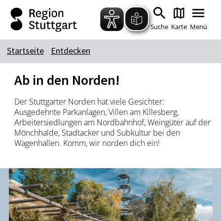
Zum Hauptinhalt springen
Zur Suche springen
Zur Hauptnavigation
Zum Footer springen
Suche
Karte
Menü
Startseite
Entdecken
Suchbegriff
Ab in den Nor­den!
Der Stuttgarter Norden hat viele Gesichter:
Das könnte Sie interessieren
Ausgedehnte Parkanlagen, Villen am Killesberg,
Arbeitersiedlungen am Nordbahnhof, Weingüter auf der
Stadtführungen
Tickets
Mönchhalde, Stadtacker und Subkultur bei den
Citytour
Übernachtung
Wagenhallen. Komm, wir norden dich ein!
Erlebnisse
Essen & Trinken
Wein
Automobil
Kultur
Feste & Highlights