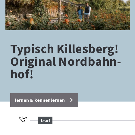
Ty­pisch Kil­les­berg!
Ori­gi­nal Nord­bahn­
hof!
lernen & kennenlernen
1
von 4