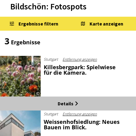
Bildschön: Fotospots
Ergebnisse filtern
Karte anzeigen
3
Ergebnisse
Stuttgart
Entfernung anzeigen
Killesbergpark: Spielwiese
für die Kamera.
©
Details
Stuttgart
Entfernung anzeigen
Weissenhofsiedlung: Neues
Bauen im Blick.