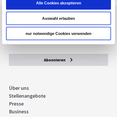
Alle Cookies akzeptieren
Lassen Sie sich inspirieren!
Auswahl erlauben
Mit unserem Newsletter bleiben Sie zu Events,
nur notwendige Cookies verwenden
Highlights und aktuellen Angeboten in
Stuttgart und Region immer up-to-date.
Abonnieren
Über uns
Stellenangebote
Presse
Business