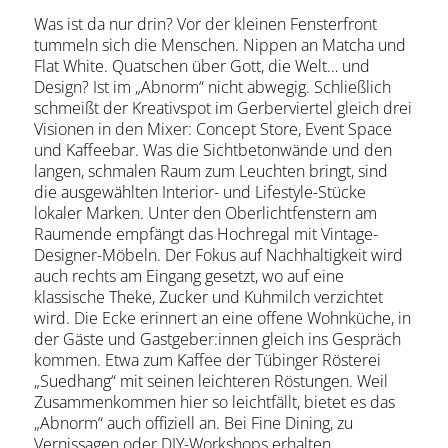
Was ist da nur drin? Vor der kleinen Fensterfront
tummeln sich die Menschen. Nippen an Matcha und
Flat White. Quatschen über Gott, die Welt… und
Design? Ist im „Abnorm“ nicht abwegig. Schließlich
schmeißt der Kreativspot im Gerberviertel gleich drei
Visionen in den Mixer: Concept Store, Event Space
und Kaffeebar. Was die Sichtbetonwände und den
langen, schmalen Raum zum Leuchten bringt, sind
die ausgewählten Interior- und Lifestyle-Stücke
lokaler Marken. Unter den Oberlichtfenstern am
Raumende empfängt das Hochregal mit Vintage-
Designer-Möbeln. Der Fokus auf Nachhaltigkeit wird
auch rechts am Eingang gesetzt, wo auf eine
klassische Theke, Zucker und Kuhmilch verzichtet
wird. Die Ecke erinnert an eine offene Wohnküche, in
der Gäste und Gastgeber:innen gleich ins Gespräch
kommen. Etwa zum Kaffee der Tübinger Rösterei
„Suedhang“ mit seinen leichteren Röstungen. Weil
Zusammenkommen hier so leichtfällt, bietet es das
„Abnorm“ auch offiziell an. Bei Fine Dining, zu
Vernissagen oder DIY-Workshops erhalten