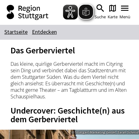
Zum Hauptinhalt springen
Zur Suche springen
Zur Hauptnavigation
Zum Footer springen
Suche
Karte
Menü
Startseite
Entdecken
Suchbegriff
Das Gerberviertel
Das kleine, quirlige Gerberviertel macht im Cityring
Das könnte Sie interessieren
sein Ding und verbindet dabei das Stadtzentrum mit
dem Stuttgarter Süden. Was du dem Viertel nicht
Stadtführungen
Tickets
gleich ansiehst: Es überrascht mit Geschichte(n) und
Citytour
Übernachtung
macht gerne Theater – am Tagblattturm und im Alten
Schauspielhaus.
Erlebnisse
Essen & Trinken
Undercover: Geschichte(n) aus
Wein
Automobil
dem Gerberviertel
Kultur
Feste & Highlights
© Stuttgart-Marketing GmbH, Sarah Schmid