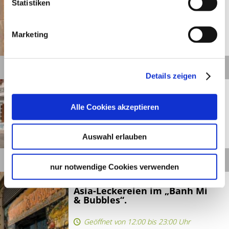
Statistiken
Raum für Design und Kaffee
im „Abnorm“.
Marketing
Geöffnet von 11:00 bis 19:00 Uhr
©
Details
Details zeigen
Stuttgart
Entfernung anzeigen
Schwäbisch schmausen in
der „Tauberquelle“.
Alle Cookies akzeptieren
Geöffnet von 11:00 bis 00:00 Uhr
Auswahl erlauben
©
Details
nur notwendige Cookies verwenden
Stuttgart
Entfernung anzeigen
Asia-Leckereien im „Banh Mi
& Bubbles“.
Geöffnet von 12:00 bis 23:00 Uhr