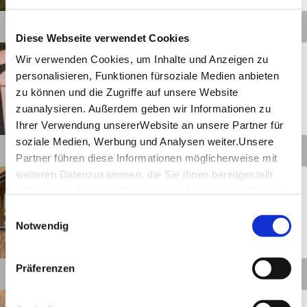
©
Details
Diese Webseite verwendet Cookies
Stuttgart
Entfernung anzeigen
Wir verwenden Cookies, um Inhalte und Anzeigen zu
Matcha meets Designerstuhl
personalisieren, Funktionen fürsoziale Medien anbieten
bei „Juni Essentials“.
zu können und die Zugriffe auf unsere Website
zuanalysieren. Außerdem geben wir Informationen zu
Geöffnet von 10:00 bis 22:00 Uhr
Ihrer Verwendung unsererWebsite an unsere Partner für
©
soziale Medien, Werbung und Analysen weiter.Unsere
Details
Partner führen diese Informationen möglicherweise mit
Stuttgart
Entfernung anzeigen
weiteren Datenzusammen, die Sie ihnen bereitgestellt
Durch Eritrea futtern im
haben oder die sie im Rahmen IhrerNutzung der Dienste
„Injeera”.
gesammelt haben.
Einwilligungsauswahl
Impressum
|
Datenschutzerklärung
Notwendig
Geöffnet von 17:00 bis 01:00 Uhr
©
Präferenzen
Details
Stuttgart
Entfernung anzeigen