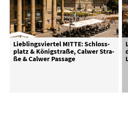
Lieb­lings­vier­tel MIT­TE: Schloss­
platz & Kö­nig­stra­ße, Cal­wer Stra­
ße & Cal­wer Pas­sa­ge
Download