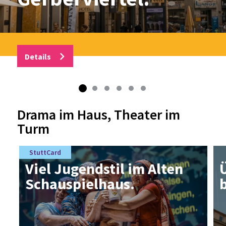
Details
Drama im Haus, Theater im
Turm
StuttCard
Viel Ju­gend­stil im Al­ten
Schau­spiel­haus.
b