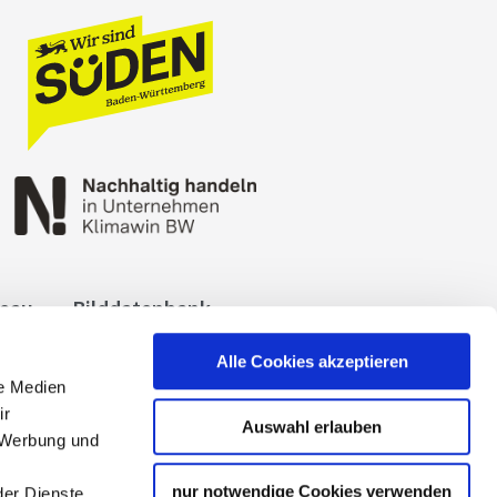
reau
Bilddatenbank
okies
Impressum
Alle Cookies akzeptieren
le Medien
ir
Auswahl erlauben
, Werbung und
nur notwendige Cookies verwenden
der Dienste