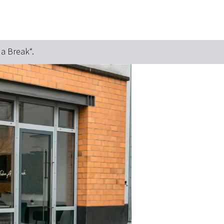
e a Break“.
Suchbegriff
Das könnte Sie interessieren
Stadtführungen
Tickets
Citytour
Übernachtung
Erlebnisse
Essen & Trinken
Wein
Automobil
Kultur
Feste & Highlights