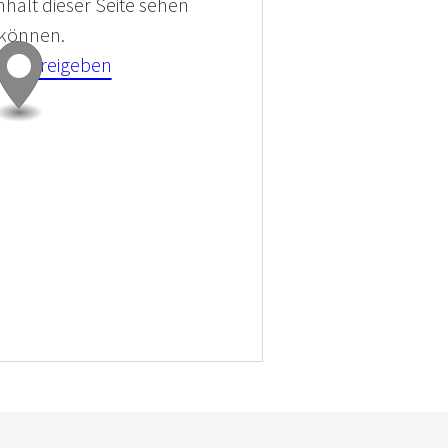
halt dieser Seite sehen
 können.
kies Freigeben