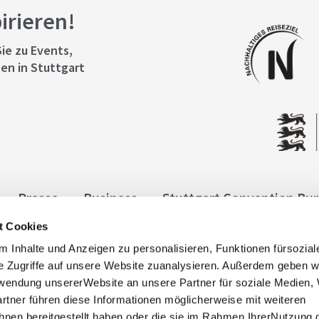
pirieren!
ie zu Events,
en in Stuttgart
Presse
Business
Stuttgart Convention Bu
t Cookies
ngen
Datenschutz
Widerruf
Kontakt
Co
 Inhalte und Anzeigen zu personalisieren, Funktionen fürsozia
it
e Zugriffe auf unsere Website zuanalysieren. Außerdem geben w
rwendung unsererWebsite an unsere Partner für soziale Medien
rtner führen diese Informationen möglicherweise mit weiteren
nen bereitgestellt haben oder die sie im Rahmen IhrerNutzung 