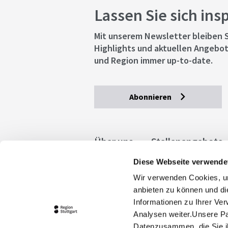
Lassen Sie sich ins
Mit unserem Newsletter bleiben S
Highlights und aktuellen Angebot
und Region immer up-to-date.
Abonnieren
Über uns
Stellenangebote
Diese Webseite verwende
Allgemeine Geschäftsbedingu
Wir verwenden Cookies, um
stuttgart.de
Barrierefreihe
anbieten zu können und di
Informationen zu Ihrer Ve
Analysen weiter.Unsere Pa
Datenzusammen, die Sie ih