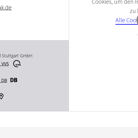
Cookies, um den In
ak.de
zu
Alle Coo
d Stuttgart GmbH
 VVS
r DB