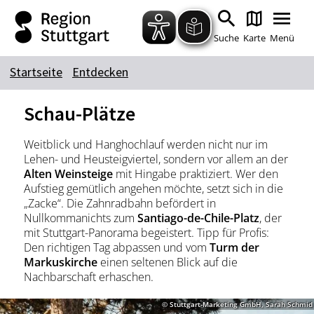
Zum Hauptinhalt springen
Zur Suche springen
Zur Hauptnavigation
Zum Footer springen
Suche
Karte
Menü
Startseite
Entdecken
Suchbegriff
Schau-Plätze
Weitblick und Hanghochlauf werden nicht nur im
Das könnte Sie interessieren
Lehen- und Heusteigviertel, sondern vor allem an der
Alten Weinsteige
mit Hingabe praktiziert. Wer den
Stadtführungen
Tickets
Aufstieg gemütlich angehen möchte, setzt sich in die
Citytour
Übernachtung
„Zacke“. Die Zahnradbahn befördert in
Nullkommanichts zum
Santiago-de-Chile-Platz
, der
Erlebnisse
Essen & Trinken
mit Stuttgart-Panorama begeistert. Tipp für Profis:
Wein
Den richtigen Tag abpassen und vom
Automobil
Turm der
Markuskirche
einen seltenen Blick auf die
Kultur
Feste & Highlights
Nachbarschaft erhaschen.
© Stuttgart-Marketing GmbH, Sarah Schmid