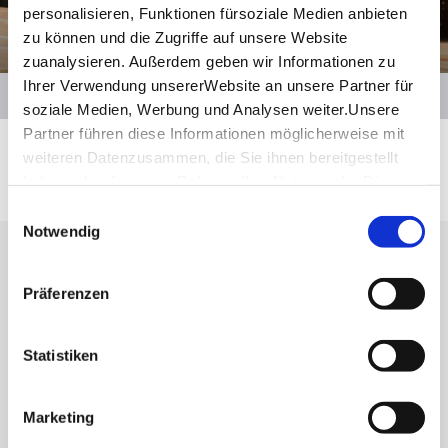
personalisieren, Funktionen fürsoziale Medien anbieten
zu können und die Zugriffe auf unsere Website
zuanalysieren. Außerdem geben wir Informationen zu
Ihrer Verwendung unsererWebsite an unsere Partner für
soziale Medien, Werbung und Analysen weiter.Unsere
Details
Partner führen diese Informationen möglicherweise mit
weiteren Datenzusammen, die Sie ihnen bereitgestellt
haben oder die sie im Rahmen IhrerNutzung der Dienste
gesammelt haben.
Einwilligungsauswahl
Impressum
|
Datenschutzerklärung
Notwendig
Lassen Sie sich inspirieren!
Präferenzen
Mit unserem Newsletter bleiben Sie zu Events,
Highlights und aktuellen Angeboten in
Stuttgart und Region immer up-to-date.
Statistiken
Marketing
Abonnieren