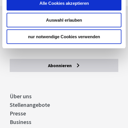
Alle Cookies akzeptieren
Lassen Sie sich inspirieren!
Auswahl erlauben
Mit unserem Newsletter bleiben Sie zu Events,
nur notwendige Cookies verwenden
Highlights und aktuellen Angeboten in
Stuttgart und Region immer up-to-date.
Abonnieren
Über uns
Stellenangebote
Presse
Business