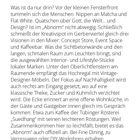
Was ist da nur drin? Vor der kleinen Fensterfront
tummeln sich die Menschen. Nippen an Matcha und
Flat White. Quatschen über Gott, die Welt… und
Design? Ist im „Abnorm“ nicht abwegig. Schließlich
schmeißt der Kreativspot im Gerberviertel gleich drei
Visionen in den Mixer: Concept Store, Event Space
und Kaffeebar. Was die Sichtbetonwände und den
langen, schmalen Raum zum Leuchten bringt, sind
die ausgewählten Interior- und Lifestyle-Stücke
lokaler Marken. Unter den Oberlichtfenstern am
Raumende empfängt das Hochregal mit Vintage-
Designer-Möbeln. Der Fokus auf Nachhaltigkeit wird
auch rechts am Eingang gesetzt, wo auf eine
klassische Theke, Zucker und Kuhmilch verzichtet
wird. Die Ecke erinnert an eine offene Wohnküche, in
der Gäste und Gastgeber:innen gleich ins Gespräch
kommen. Etwa zum Kaffee der Tübinger Rösterei
„Suedhang“ mit seinen leichteren Röstungen. Weil
Zusammenkommen hier so leichtfällt, bietet es das
„Abnorm“ auch offiziell an. Bei Fine Dining, zu
Vernissagen oder DIY-Workshops erhalten