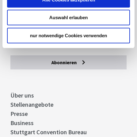
Lassen Sie sich inspirieren!
Auswahl erlauben
Mit unserem Newsletter bleiben Sie zu Events,
Highlights und aktuellen Angeboten in
nur notwendige Cookies verwenden
Stuttgart und Region immer up-to-date.
Abonnieren
Über uns
Stellenangebote
Presse
Business
Stuttgart Convention Bureau