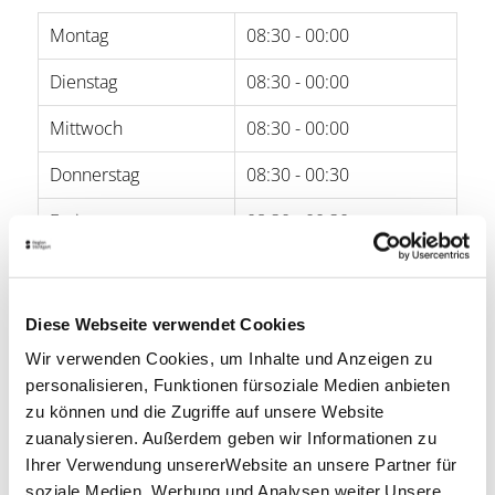
Montag
08:30 - 00:00
Dienstag
08:30 - 00:00
Mittwoch
08:30 - 00:00
Donnerstag
08:30 - 00:30
Freitag
08:30 - 00:30
Samstag
09:00 - 00:30
Sonntag
10:00 - 22:00
Diese Webseite verwendet Cookies
Wir verwenden Cookies, um Inhalte und Anzeigen zu
Öffnungszeiten von Google
personalisieren, Funktionen fürsoziale Medien anbieten
zu können und die Zugriffe auf unsere Website
Lage & Kontakt
zuanalysieren. Außerdem geben wir Informationen zu
Gelateria Kaiserbau
Ihrer Verwendung unsererWebsite an unsere Partner für
Marienplatz 12
soziale Medien, Werbung und Analysen weiter.Unsere