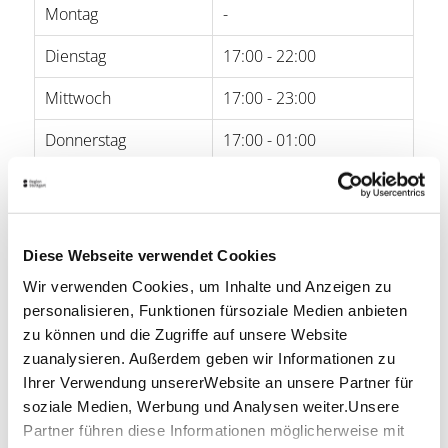
Montag
-
Dienstag
17:00 - 22:00
Mittwoch
17:00 - 23:00
Donnerstag
17:00 - 01:00
Freitag
17:00 - 02:00
Samstag
15:00 - 02:00
Diese Webseite verwendet Cookies
Sonntag
15:00 - 22:00
Wir verwenden Cookies, um Inhalte und Anzeigen zu
personalisieren, Funktionen fürsoziale Medien anbieten
Öffnungszeiten von Google
zu können und die Zugriffe auf unsere Website
zuanalysieren. Außerdem geben wir Informationen zu
Lage & Kontakt
Ihrer Verwendung unsererWebsite an unsere Partner für
Sattlerei
soziale Medien, Werbung und Analysen weiter.Unsere
Tübinger Str. 68
Partner führen diese Informationen möglicherweise mit
70178 Stuttgart