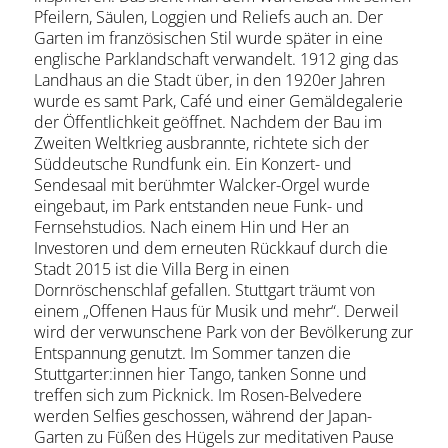
Pfeilern, Säulen, Loggien und Reliefs auch an. Der
Garten im französischen Stil wurde später in eine
englische Parklandschaft verwandelt. 1912 ging das
Landhaus an die Stadt über, in den 1920er Jahren
wurde es samt Park, Café und einer Gemäldegalerie
der Öffentlichkeit geöffnet. Nachdem der Bau im
Zweiten Weltkrieg ausbrannte, richtete sich der
Süddeutsche Rundfunk ein. Ein Konzert- und
Sendesaal mit berühmter Walcker-Orgel wurde
eingebaut, im Park entstanden neue Funk- und
Fernsehstudios. Nach einem Hin und Her an
Investoren und dem erneuten Rückkauf durch die
Stadt 2015 ist die Villa Berg in einen
Dornröschenschlaf gefallen. Stuttgart träumt von
einem „Offenen Haus für Musik und mehr“. Derweil
wird der verwunschene Park von der Bevölkerung zur
Entspannung genutzt. Im Sommer tanzen die
Stuttgarter:innen hier Tango, tanken Sonne und
treffen sich zum Picknick. Im Rosen-Belvedere
werden Selfies geschossen, während der Japan-
Garten zu Füßen des Hügels zur meditativen Pause