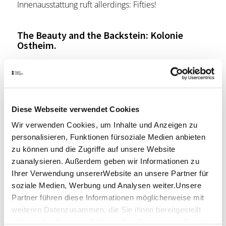
Innenausstattung ruft allerdings: Fifties!
The Beauty and the Backstein: Kolonie
Ostheim.
Diese Webseite verwendet Cookies
Wir verwenden Cookies, um Inhalte und Anzeigen zu
personalisieren, Funktionen fürsoziale Medien anbieten
© SMG, Sarah Schmid
zu können und die Zugriffe auf unsere Website
zuanalysieren. Außerdem geben wir Informationen zu
Kern des Stadtteils Ostheim ist seine „Kolonie“. Hier
Ihrer Verwendung unsererWebsite an unsere Partner für
setzte der „Verein für das Wohl der arbeitenden
soziale Medien, Werbung und Analysen weiter.Unsere
Klassen“ sein erstes große Bauprojekt um. Außerhalb
der Stadt und doch nicht weit vom Arbeitsplatz
Partner führen diese Informationen möglicherweise mit
entfernt sollten für Arbeiter und Handwerker, aber
weiteren Datenzusammen, die Sie ihnen bereitgestellt
auch für einfache Angestellte, Beamten und Kaufleute
haben oder die sie im Rahmen IhrerNutzung der Dienste