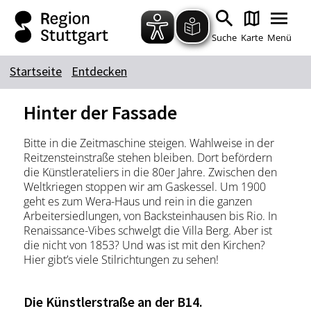
Zum Hauptinhalt springen
Zur Suche springen
Zur Hauptnavigation
Zum Footer springen
Suche
Karte
Menü
Startseite
Entdecken
Suchbegriff
Hinter der Fassade
Bitte in die Zeitmaschine steigen. Wahlweise in der
Das könnte Sie interessieren
Reitzensteinstraße stehen bleiben. Dort befördern
die Künstlerateliers in die 80er Jahre. Zwischen den
Stadtführungen
Tickets
Weltkriegen stoppen wir am Gaskessel. Um 1900
Citytour
Übernachtung
geht es zum Wera-Haus und rein in die ganzen
Arbeitersiedlungen, von Backsteinhausen bis Rio. In
Erlebnisse
Essen & Trinken
Renaissance-Vibes schwelgt die Villa Berg. Aber ist
Wein
die nicht von 1853? Und was ist mit den Kirchen?
Automobil
Hier gibt’s viele Stilrichtungen zu sehen!
Kultur
Feste & Highlights
Die Künstlerstraße an der B14.