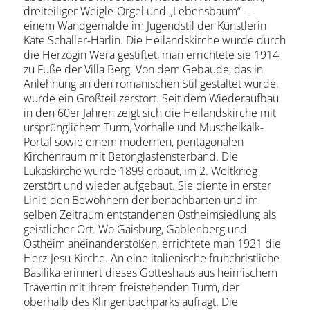
dreiteiliger Weigle-Orgel und „Lebensbaum“ —
einem Wandgemälde im Jugendstil der Künstlerin
Käte Schaller-Härlin. Die Heilandskirche wurde durch
die Herzogin Wera gestiftet, man errichtete sie 1914
zu Fuße der Villa Berg. Von dem Gebäude, das in
Anlehnung an den romanischen Stil gestaltet wurde,
wurde ein Großteil zerstört. Seit dem Wiederaufbau
in den 60er Jahren zeigt sich die Heilandskirche mit
ursprünglichem Turm, Vorhalle und Muschelkalk-
Portal sowie einem modernen, pentagonalen
Kirchenraum mit Betonglasfensterband. Die
Lukaskirche wurde 1899 erbaut, im 2. Weltkrieg
zerstört und wieder aufgebaut. Sie diente in erster
Linie den Bewohnern der benachbarten und im
selben Zeitraum entstandenen Ostheimsiedlung als
geistlicher Ort. Wo Gaisburg, Gablenberg und
Ostheim aneinanderstoßen, errichtete man 1921 die
Herz-Jesu-Kirche. An eine italienische frühchristliche
Basilika erinnert dieses Gotteshaus aus heimischem
Travertin mit ihrem freistehenden Turm, der
oberhalb des Klingenbachparks aufragt. Die