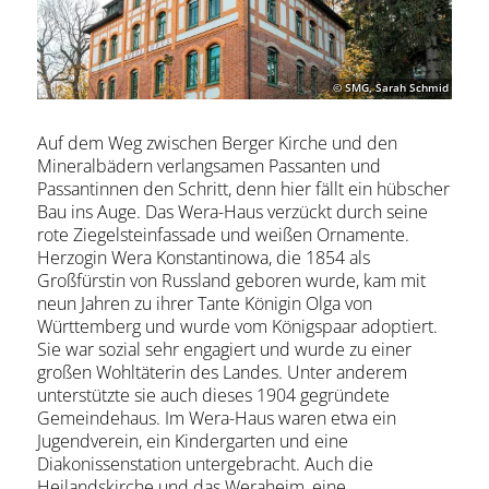
© SMG, Sarah Schmid
Auf dem Weg zwischen Berger Kirche und den
Mineralbädern verlangsamen Passanten und
Passantinnen den Schritt, denn hier fällt ein hübscher
Bau ins Auge. Das Wera-Haus verzückt durch seine
rote Ziegelsteinfassade und weißen Ornamente.
Herzogin Wera Konstantinowa, die 1854 als
Großfürstin von Russland geboren wurde, kam mit
neun Jahren zu ihrer Tante Königin Olga von
Württemberg und wurde vom Königspaar adoptiert.
Sie war sozial sehr engagiert und wurde zu einer
großen Wohltäterin des Landes. Unter anderem
unterstützte sie auch dieses 1904 gegründete
Gemeindehaus. Im Wera-Haus waren etwa ein
Jugendverein, ein Kindergarten und eine
Diakonissenstation untergebracht. Auch die
Heilandskirche und das Weraheim, eine