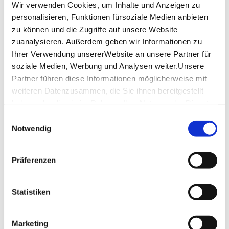
Wir verwenden Cookies, um Inhalte und Anzeigen zu
Was bedeuten die Symbole?
personalisieren, Funktionen fürsoziale Medien anbieten
zu können und die Zugriffe auf unsere Website
Weitere Informationen
zuanalysieren. Außerdem geben wir Informationen zu
Ihrer Verwendung unsererWebsite an unsere Partner für
Plätze für Menschen im Rollstuhl
soziale Medien, Werbung und Analysen weiter.Unsere
Weitere Informationen
Partner führen diese Informationen möglicherweise mit
weiteren Datenzusammen, die Sie ihnen bereitgestellt
haben oder die sie im Rahmen IhrerNutzung der Dienste
Lage & Kontakt
gesammelt haben.
Einwilligungsauswahl
Impressum
|
Datenschutzerklärung
Notwendig
BIX Jazzclub
Leonhardsplatz 28
70182 Stuttgart
Präferenzen
Telefon:
+49 (0)711 238 409 97
Website:
www.bix-stuttgart.de
Statistiken
Marketing