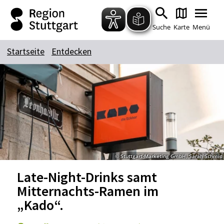
Zum Hauptinhalt springen
Zur Suche springen
Zur Hauptnavigation
Zum Footer springen
Suche
Karte
Menü
Startseite
Entdecken
Suchbegriff
Das könnte Sie interessieren
Stadtführungen
Tickets
Citytour
Übernachtung
© Stuttgart-Marketing GmbH, Sarah Schmid
Erlebnisse
Essen & Trinken
Late-Night-Drinks samt
Wein
Automobil
Mitternachts-Ramen im
Kultur
Feste & Highlights
„Kado“.