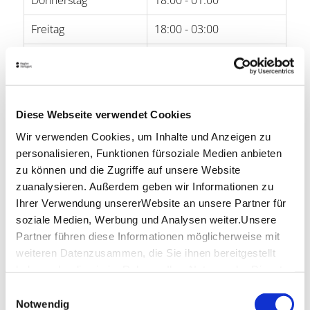
Donnerstag
18:00 - 01:00
Freitag
18:00 - 03:00
Samstag
18:00 - 03:00
Sonntag
-
Diese Webseite verwendet Cookies
Öffnungszeiten von Google
Wir verwenden Cookies, um Inhalte und Anzeigen zu
Lage & Kontakt
personalisieren, Funktionen fürsoziale Medien anbieten
zu können und die Zugriffe auf unsere Website
Kado
zuanalysieren. Außerdem geben wir Informationen zu
Leonhardsplatz 22
Ihrer Verwendung unsererWebsite an unsere Partner für
70182 Stuttgart
soziale Medien, Werbung und Analysen weiter.Unsere
Partner führen diese Informationen möglicherweise mit
weiteren Datenzusammen, die Sie ihnen bereitgestellt
haben oder die sie im Rahmen IhrerNutzung der Dienste
gesammelt haben.
Planen Sie Ihre Anreise
Einwilligungsauswahl
Impressum
|
Datenschutzerklärung
Notwendig
Verkehrs- und Tarifverbund Stuttgart GmbH