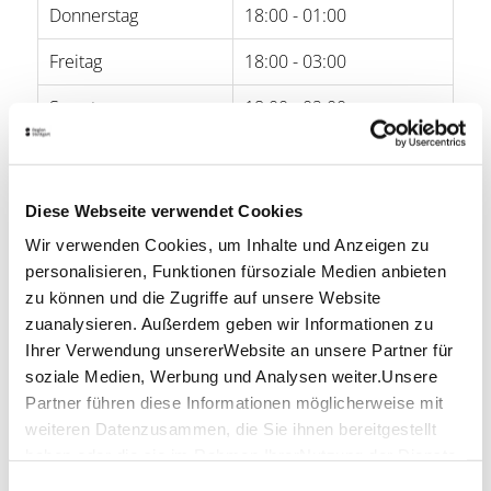
Donnerstag
18:00 - 01:00
Freitag
18:00 - 03:00
Samstag
18:00 - 02:00
Sonntag
18:00 - 00:00
Diese Webseite verwendet Cookies
Öffnungszeiten von Google
Wir verwenden Cookies, um Inhalte und Anzeigen zu
Lage & Kontakt
personalisieren, Funktionen fürsoziale Medien anbieten
zu können und die Zugriffe auf unsere Website
Weißes Roß
Hauptstätter Straße 41
zuanalysieren. Außerdem geben wir Informationen zu
70173 Stuttgart
Ihrer Verwendung unsererWebsite an unsere Partner für
soziale Medien, Werbung und Analysen weiter.Unsere
Website:
buntes-pferd.de
Partner führen diese Informationen möglicherweise mit
weiteren Datenzusammen, die Sie ihnen bereitgestellt
haben oder die sie im Rahmen IhrerNutzung der Dienste
gesammelt haben.
Einwilligungsauswahl