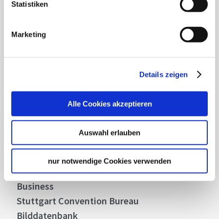
Statistiken
Lassen Sie sich inspirieren!
Mit unserem Newsletter bleiben Sie zu Events,
Marketing
Highlights und aktuellen Angeboten in
Stuttgart und Region immer up-to-date.
Details zeigen
Abonnieren
Alle Cookies akzeptieren
Auswahl erlauben
Über uns
Stellenangebote
nur notwendige Cookies verwenden
Presse
Business
Stuttgart Convention Bureau
Bilddatenbank