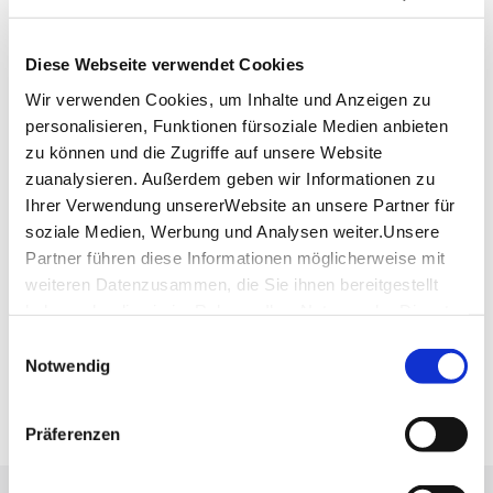
Lage & Kontakt
A. Berger OHG
Diese Webseite verwendet Cookies
Calwer Straße 37
Wir verwenden Cookies, um Inhalte und Anzeigen zu
70173 Stuttgart
personalisieren, Funktionen fürsoziale Medien anbieten
Website:
www.kurzwaren-berger.de
zu können und die Zugriffe auf unsere Website
zuanalysieren. Außerdem geben wir Informationen zu
Ihrer Verwendung unsererWebsite an unsere Partner für
Planen Sie Ihre Anreise
soziale Medien, Werbung und Analysen weiter.Unsere
Verkehrs- und Tarifverbund Stuttgart GmbH
Partner führen diese Informationen möglicherweise mit
Fahrplanauskunft des VVS
weiteren Datenzusammen, die Sie ihnen bereitgestellt
haben oder die sie im Rahmen IhrerNutzung der Dienste
Deutsche Bahn AG
gesammelt haben.
Fahrplanauskunft der DB
Einwilligungsauswahl
Impressum
|
Datenschutzerklärung
Notwendig
Google Maps
Google Maps Route
Präferenzen