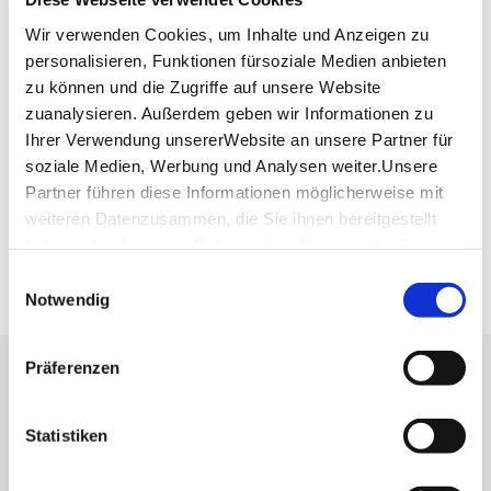
Website:
www.hupperts-restaurant.de
Wir verwenden Cookies, um Inhalte und Anzeigen zu
personalisieren, Funktionen fürsoziale Medien anbieten
zu können und die Zugriffe auf unsere Website
Planen Sie Ihre Anreise
zuanalysieren. Außerdem geben wir Informationen zu
Verkehrs- und Tarifverbund Stuttgart GmbH
Ihrer Verwendung unsererWebsite an unsere Partner für
Fahrplanauskunft des VVS
soziale Medien, Werbung und Analysen weiter.Unsere
Deutsche Bahn AG
Partner führen diese Informationen möglicherweise mit
Fahrplanauskunft der DB
weiteren Datenzusammen, die Sie ihnen bereitgestellt
Google Maps
haben oder die sie im Rahmen IhrerNutzung der Dienste
Google Maps Route
gesammelt haben.
Einwilligungsauswahl
Impressum
|
Datenschutzerklärung
Notwendig
Präferenzen
Lassen Sie sich inspirieren!
Mit unserem Newsletter bleiben Sie zu Events,
Statistiken
Highlights und aktuellen Angeboten in
Stuttgart und Region immer up-to-date.