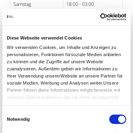
Samstag
18:00 - 03:00
Sonntag
-
Öffnungszeiten von Google
Diese Webseite verwendet Cookies
Lage & Kontakt
Wir verwenden Cookies, um Inhalte und Anzeigen zu
personalisieren, Funktionen fürsoziale Medien anbieten
Paul & George – Bar/House
zu können und die Zugriffe auf unsere Website
Weberstr. 3
70182 Stuttgart
zuanalysieren. Außerdem geben wir Informationen zu
Ihrer Verwendung unsererWebsite an unsere Partner für
Website:
www.paulandgeorge.de
soziale Medien, Werbung und Analysen weiter.Unsere
Partner führen diese Informationen möglicherweise mit
weiteren Datenzusammen, die Sie ihnen bereitgestellt
Planen Sie Ihre Anreise
haben oder die sie im Rahmen IhrerNutzung der Dienste
Verkehrs- und Tarifverbund Stuttgart GmbH
gesammelt haben.
Einwilligungsauswahl
Fahrplanauskunft des VVS
Impressum
|
Datenschutzerklärung
Notwendig
Deutsche Bahn AG
Fahrplanauskunft der DB