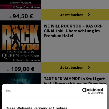
© Stage Entertainment
94,50 €
Jetzt buchen
ab
WE WILL ROCK YOU – DAS ORI­
GI­NAL inkl. Über­nach­tung im
Pre­mi­um Ho­tel
© Stage Entertainment
109,00 €
Jetzt buchen
ab
TANZ DER VAM­PI­RE in Stutt­gart
inkl. Über­nach­tung im Pre­mi­um
Ho­tel
Diese Webseite verwendet Cookies