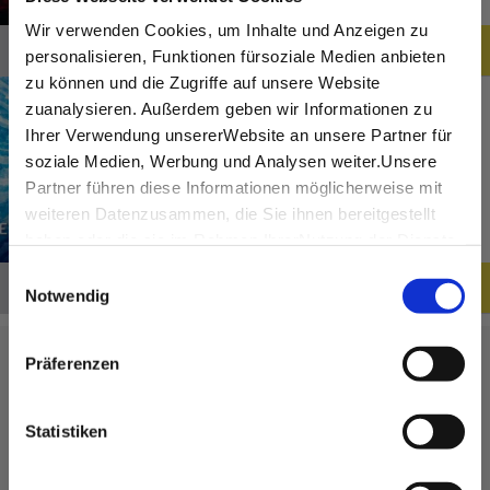
© Stage Entertainment
Wir verwenden Cookies, um Inhalte und Anzeigen zu
89,00 €
Jetzt buchen
personalisieren, Funktionen fürsoziale Medien anbieten
ab
zu können und die Zugriffe auf unsere Website
Dis­neys DIE EIS­KÖ­NI­GIN – DAS
zuanalysieren. Außerdem geben wir Informationen zu
MU­SI­CAL inkl. Über­nach­tung im
Ihrer Verwendung unsererWebsite an unsere Partner für
Pre­mi­um Ho­tel
soziale Medien, Werbung und Analysen weiter.Unsere
Partner führen diese Informationen möglicherweise mit
weiteren Datenzusammen, die Sie ihnen bereitgestellt
haben oder die sie im Rahmen IhrerNutzung der Dienste
© Stage Entertainment
gesammelt haben.
Einwilligungsauswahl
109,00 €
Jetzt buchen
Impressum
|
Datenschutzerklärung
Notwendig
ab
Musical & Hotel
Präferenzen
Lassen Sie sich inspirieren!
Mit dem Rabatt-Code
StuttgartHit20
erhalten
Mit unserem Newsletter bleiben Sie zu Events,
die Nutzer:innen exklusiv einen
20€ Rabatt auf
Statistiken
Ihre BAHNHIT.DE Musicalreise
nach Stuttgart
Highlights und aktuellen Angeboten in
inkl. BAHN + HOTEL. Der Gutschein-Code kann
Stuttgart und Region immer up-to-date.