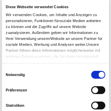
Inkl. Vorspeisensnack und 2-Gang-Menü in 3 Restaurants. 
Diese Webseite verwendet Cookies
Getränke sind nicht inkludiert.
Wir verwenden Cookies, um Inhalte und Anzeigen zu
Sprache: deutsch
personalisieren, Funktionen fürsoziale Medien anbieten
zu können und die Zugriffe auf unsere Website
Ende der Tour: Schlossplatz
zuanalysieren. Außerdem geben wir Informationen zu
Wir bitten um Verständnis, dass 
Ihrer Verwendung unsererWebsite an unsere Partner für
Allergien/Lebensmittelunverträglichkeiten nicht 
soziale Medien, Werbung und Analysen weiter.Unsere
berücksichtigt werden können. 
Partner führen diese Informationen möglicherweise mit
Gerne können Sie auch eine vegetarische Alternative des 
weiteren Datenzusammen, die Sie ihnen bereitgestellt
Menüs buchen. Bitte geben Sie dies bei der Buchung 
haben oder die sie im Rahmen IhrerNutzung der Dienste
(unter Hinweisen) an. 
gesammelt haben.
Einwilligungsauswahl
Bitte beachten Sie: Ein Gutschein muss vorab in ein Ticket 
Impressum
|
Datenschutzerklärung
Notwendig
für die Tour umgewandelt werden!
Mit einer Buchungsbestätigung erhalten Sie 10 % Rabatt 
Präferenzen
auf Souvenir- und Geschenkartikel im Haus des Tourismus. 
Ausgenommen Tickets & Bücher, nicht in Verbindung mit 
anderen Rabattaktionen.
Statistiken