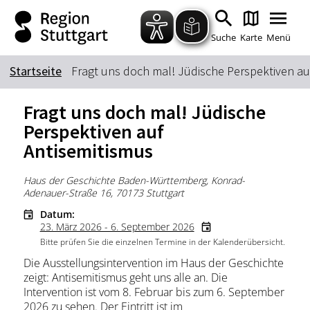
Zum Hauptinhalt springen
Zur Suche springen
Zur Hauptnavigation
Zum Footer springen
Suche
Karte
Menü
Startseite
Fragt uns doch mal! Jüdische Perspektiven au
Suchbegriff
Fragt uns doch mal! Jüdische
Perspektiven auf
Antisemitismus
Das könnte Sie interessieren
Stadtführungen
Tickets
Haus der Geschichte Baden-Württemberg, Konrad-
Adenauer-Straße 16, 70173 Stuttgart
Citytour
Übernachtung
Datum:
Erlebnisse
Essen & Trinken
23. März 2026 - 6. September 2026
Bitte prüfen Sie die einzelnen Termine in der Kalenderübersicht.
Wein
Automobil
Die Ausstellungsintervention im Haus der Geschichte
Kultur
Feste & Highlights
zeigt: Antisemitismus geht uns alle an. Die
Intervention ist vom 8. Februar bis zum 6. September
2026 zu sehen. Der Eintritt ist im