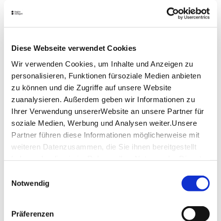
Bildung, Beratung und Vermittlung
antisemitismuskritisch arbeiten.
Lage & Kontakt
Diese Webseite verwendet Cookies
Haus der Geschichte Baden-Württemberg
Wir verwenden Cookies, um Inhalte und Anzeigen zu
Konrad-Adenauer-Straße 16
70173 Stuttgart
personalisieren, Funktionen fürsoziale Medien anbieten
zu können und die Zugriffe auf unsere Website
Veranstalter: Haus der Geschichte Baden-
zuanalysieren. Außerdem geben wir Informationen zu
Württemberg
Ihrer Verwendung unsererWebsite an unsere Partner für
soziale Medien, Werbung und Analysen weiter.Unsere
Partner führen diese Informationen möglicherweise mit
Planen Sie Ihre Anreise
weiteren Datenzusammen, die Sie ihnen bereitgestellt
Verkehrs- und Tarifverbund Stuttgart GmbH
haben oder die sie im Rahmen IhrerNutzung der Dienste
Fahrplanauskunft des VVS
gesammelt haben.
Einwilligungsauswahl
Deutsche Bahn AG
Impressum
|
Datenschutzerklärung
Notwendig
Fahrplanauskunft der DB
Google Maps
Präferenzen
Google Maps Route