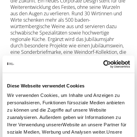
die Zukunft: Ein neues Corporate Design steht für die
Weiterentwicklung des Festes, ohne seine Wurzeln
aus den Augen zu verlieren. Rund 30 Wirtinnen und
Wirte schenken mehr als 500 baden-
württembergische Weine aus und servieren dazu
schwäbische Spezialitäten sowie hochwertige
regionale Küche. Ergänzt wird das Jubiläumsjahr
durch besondere Projekte wie einen Jubiläumswein,
eine Sonderbriefmarke, eine Weindorf-Kollektion, die
„echt regional“-BW-Bank-Laube und Konzerte im
Alten Schloss. Traditionelle Höhepunkte wie die
Eröffnungsfeier, das Traubenpressen und die
Familiensonntage bleiben fester Bestandteil des
Weindorfs.
Diese Webseite verwendet Cookies
Wir verwenden Cookies, um Inhalte und Anzeigen zu
Weitere Informationen:
Instagram
/
Facebook
personalisieren, Funktionen fürsoziale Medien anbieten
Lage & Kontakt
zu können und die Zugriffe auf unsere Website
zuanalysieren. Außerdem geben wir Informationen zu
Stuttgart
Ihrer Verwendung unsererWebsite an unsere Partner für
70178 Stuttgart
soziale Medien, Werbung und Analysen weiter.Unsere