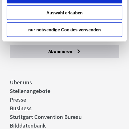
Lassen Sie sich inspirieren!
Auswahl erlauben
Mit unserem Newsletter bleiben Sie zu Events,
Highlights und aktuellen Angeboten in
Stuttgart und Region immer up-to-date.
nur notwendige Cookies verwenden
Abonnieren
Über uns
Stellenangebote
Presse
Business
Stuttgart Convention Bureau
Bilddatenbank