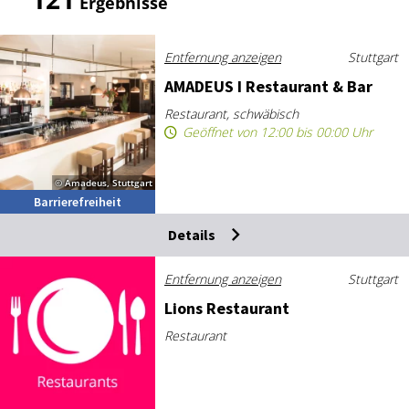
Ergebnisse
Entfernung anzeigen
Stuttgart
AMA­DE­US I Re­stau­rant & Bar
Restaurant, schwäbisch
Geöffnet von 12:00 bis 00:00 Uhr
© Amadeus, Stuttgart
Barrierefreiheit
Details
Entfernung anzeigen
Stuttgart
Li­ons Re­stau­rant
Restaurant