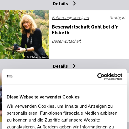
Details
Entfernung anzeigen
Stuttgart
Be­sen­wirt­schaft Gohl bei d’r
Els­beth
Besenwirtschaft
© Elsbeth Koch
Details
Entfernung anzeigen
Stuttgart
Be­sen­wirt­schaft Wein­gut
Schwarz
Diese Webseite verwendet Cookies
Besenwirtschaft
Wir verwenden Cookies, um Inhalte und Anzeigen zu
Heute geschlossen
personalisieren, Funktionen fürsoziale Medien anbieten
zu können und die Zugriffe auf unsere Website
© © Weingut Schwarz
zuanalysieren. Außerdem geben wir Informationen zu
Details