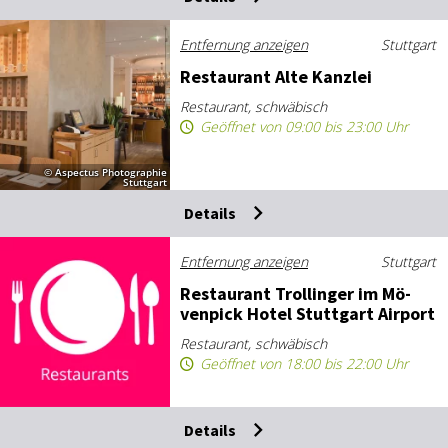
Entfernung anzeigen
Stuttgart
Re­stau­rant Al­te Kanz­lei
Restaurant, schwäbisch
Geöffnet von 09:00 bis 23:00 Uhr
© Aspectus Photographie
Stuttgart
Details
Entfernung anzeigen
Stuttgart
Re­stau­rant Trol­lin­ger im Mö­
ven­pick Ho­tel Stutt­gart Air­port
Restaurant, schwäbisch
Geöffnet von 18:00 bis 22:00 Uhr
Details