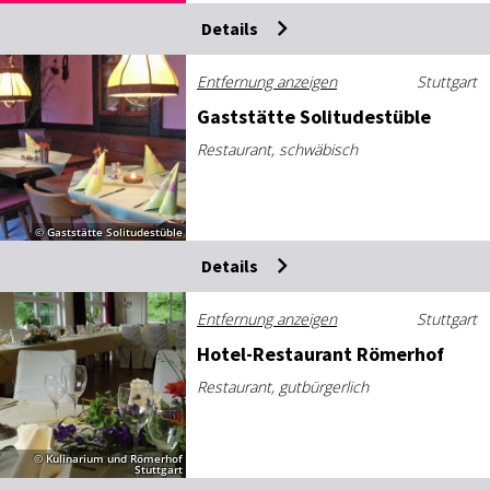
Details
Entfernung anzeigen
Stuttgart
Gast­stät­te So­li­tu­de­st­üb­le
Restaurant, schwäbisch
© Gaststätte Solitudestüble
Details
Entfernung anzeigen
Stuttgart
Ho­tel-Re­stau­rant Rö­mer­hof
Restaurant, gutbürgerlich
© Kulinarium und Römerhof
Stuttgart