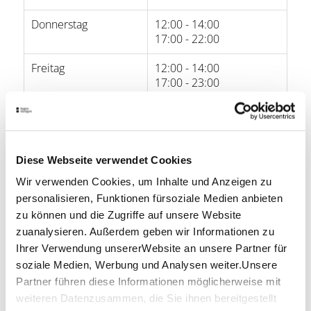
Donnerstag
12:00 - 14:00
17:00 - 22:00
Freitag
12:00 - 14:00
17:00 - 23:00
Samstag
12:00 - 23:00
Sonntag
19:00 - 22:00
Diese Webseite verwendet Cookies
Öffnungszeiten von Google
Wir verwenden Cookies, um Inhalte und Anzeigen zu
personalisieren, Funktionen fürsoziale Medien anbieten
Lage & Kontakt
zu können und die Zugriffe auf unsere Website
zuanalysieren. Außerdem geben wir Informationen zu
Banh Mi & Bubbles
Eberhardstraße 65
Ihrer Verwendung unsererWebsite an unsere Partner für
70173 Stuttgart
soziale Medien, Werbung und Analysen weiter.Unsere
Partner führen diese Informationen möglicherweise mit
Telefon:
0176 701 333 31
weiteren Datenzusammen, die Sie ihnen bereitgestellt
Mail:
hello@banhmiandbubbles.de