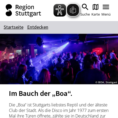
Zum Hauptinhalt springen
Zur Suche springen
Zur Hauptnavigation
Zum Footer springen
Suche
Karte
Menü
Startseite
Entdecken
Suchbegriff
Das könnte Sie interessieren
Stadtführungen
Tickets
Citytour
Übernachtung
© BOA, Stuttgart
Erlebnisse
Essen & Trinken
Im Bauch der „Boa“.
Wein
Automobil
Kultur
Feste & Highlights
Die „Boa“ ist Stuttgarts liebstes Reptil und der älteste
Club der Stadt. Als die Disco im Jahr 1977 zum ersten
Mal ihre Türen öffnete, zählte sie in Deutschland zur