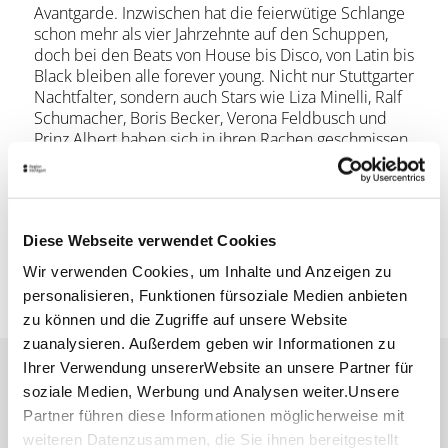
Avantgarde. Inzwischen hat die feierwütige Schlange
schon mehr als vier Jahrzehnte auf den Schuppen,
doch bei den Beats von House bis Disco, von Latin bis
Black bleiben alle forever young. Nicht nur Stuttgarter
Nachtfalter, sondern auch Stars wie Liza Minelli, Ralf
Schumacher, Boris Becker, Verona Feldbusch und
Prinz Albert haben sich in ihren Rachen geschmissen.
Über die „Boa“ kursieren viele kuriose Geschichten.
Wer aber weiß, was der Club mit dem Schlangenkopf
einmal war? Ein Supermarkt! Zugegeben: Im
verdunkelten Partynachtbetrieb hat man’s nie
Diese Webseite verwendet Cookies
bemerkt. Doch als die Kultdisco 2021 verjüngt wurde,
kam die Vergangenheit ans Licht: Auf ihrer Rückseite
Wir verwenden Cookies, um Inhalte und Anzeigen zu
entdeckte man Vertiefungen, die Schaufenster eines
personalisieren, Funktionen fürsoziale Medien anbieten
Supermarkts waren.
zu können und die Zugriffe auf unsere Website
zuanalysieren. Außerdem geben wir Informationen zu
Ihrer Verwendung unsererWebsite an unsere Partner für
Lassen Sie sich inspirieren!
soziale Medien, Werbung und Analysen weiter.Unsere
Partner führen diese Informationen möglicherweise mit
Mit unserem Newsletter bleiben Sie zu Events,
weiteren Datenzusammen, die Sie ihnen bereitgestellt