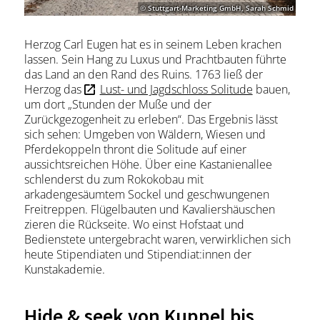
© Stuttgart-Marketing GmbH, Sarah Schmid
Herzog Carl Eugen hat es in seinem Leben krachen
lassen. Sein Hang zu Luxus und Prachtbauten führte
das Land an den Rand des Ruins. 1763 ließ der
Herzog das
Lust- und Jagdschloss Solitude
bauen,
um dort „Stunden der Muße und der
Zurückgezogenheit zu erleben“. Das Ergebnis lässt
sich sehen: Umgeben von Wäldern, Wiesen und
Pferdekoppeln thront die Solitude auf einer
aussichtsreichen Höhe. Über eine Kastanienallee
schlenderst du zum Rokokobau mit
arkadengesäumtem Sockel und geschwungenen
Freitreppen. Flügelbauten und Kavaliershäuschen
zieren die Rückseite. Wo einst Hofstaat und
Bedienstete untergebracht waren, verwirklichen sich
heute Stipendiaten und Stipendiat:innen der
Kunstakademie.
Hide & seek von Kuppel bis