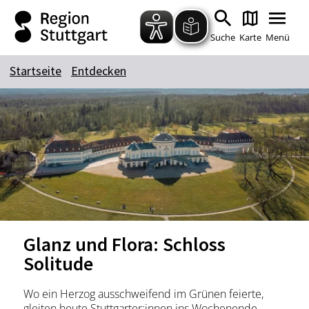
Zum Hauptinhalt springen
Zur Suche springen
Zur Hauptnavigation
Zum Footer springen
Suche
Karte
Menü
Startseite
Entdecken
Suchbegriff
Das könnte Sie interessieren
Stadtführungen
Tickets
Citytour
Übernachtung
Erlebnisse
Essen & Trinken
Glanz und Flora: Schloss
Wein
Automobil
Solitude
Kultur
Feste & Highlights
Wo ein Herzog ausschweifend im Grünen feierte,
gleiten heute Stuttgarter:innen ins Wochenende.