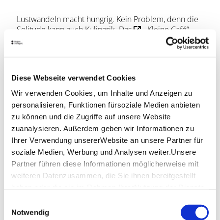
Lustwandeln macht hungrig. Kein Problem, denn die
Solitude kann auch Kulinarik. Das
„Kleine Café“
gegenüber der Kapelle verpflegt mit Kaffee und
Kuchen. Als „Botschafter der schwäbischen
Gastlichkeit“ sorgt Starkoch Jörg Mink außerdem in
seinem
Restaurant „Carl Eugen“
für zufriedene,
Diese Webseite verwendet Cookies
satte Gesichter. Bei Kaiserwetter genießen Gäste die
schwäbischen und internationalen Speisen auf der
Wir verwenden Cookies, um Inhalte und Anzeigen zu
Gartenterrasse unter den Platanen und lassen den
personalisieren, Funktionen fürsoziale Medien anbieten
Blick ins Grüne wandern.
zu können und die Zugriffe auf unsere Website
zuanalysieren. Außerdem geben wir Informationen zu
Wiese in Action, Schloss auf
Ihrer Verwendung unsererWebsite an unsere Partner für
soziale Medien, Werbung und Analysen weiter.Unsere
Achse.
Partner führen diese Informationen möglicherweise mit
weiteren Datenzusammen, die Sie ihnen bereitgestellt
haben oder die sie im Rahmen IhrerNutzung der Dienste
gesammelt haben.
Einwilligungsauswahl
Impressum
|
Datenschutzerklärung
Notwendig