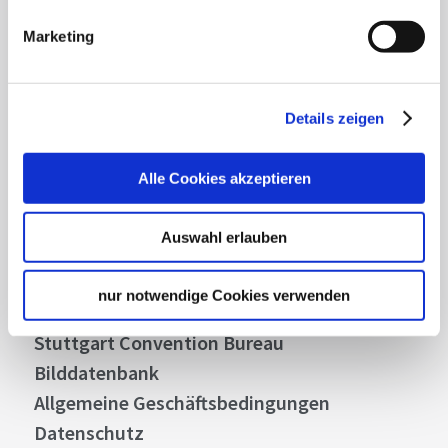
Highlights und aktuellen Angeboten in
Marketing
Stuttgart und Region immer up-to-date.
Abonnieren
Details zeigen
Alle Cookies akzeptieren
Über uns
Auswahl erlauben
Stellenangebote
Presse
nur notwendige Cookies verwenden
Business
Stuttgart Convention Bureau
Bilddatenbank
Allgemeine Geschäftsbedingungen
Datenschutz