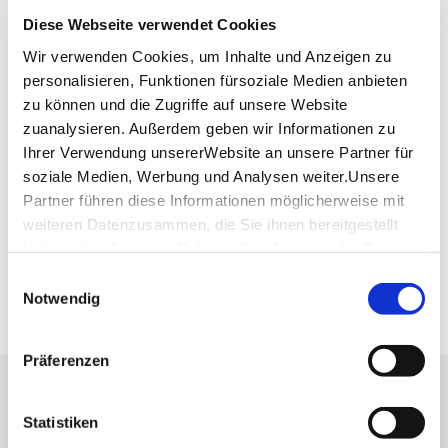
Telefon:
+49 (0)711 24 11 80
Diese Webseite verwendet Cookies
Mail:
info@peeches.de
Wir verwenden Cookies, um Inhalte und Anzeigen zu
Website:
www.peeches.de
personalisieren, Funktionen fürsoziale Medien anbieten
zu können und die Zugriffe auf unsere Website
zuanalysieren. Außerdem geben wir Informationen zu
Planen Sie Ihre Anreise
Ihrer Verwendung unsererWebsite an unsere Partner für
Verkehrs- und Tarifverbund Stuttgart GmbH
soziale Medien, Werbung und Analysen weiter.Unsere
Fahrplanauskunft des VVS
Partner führen diese Informationen möglicherweise mit
Deutsche Bahn AG
weiteren Datenzusammen, die Sie ihnen bereitgestellt
Fahrplanauskunft der DB
haben oder die sie im Rahmen IhrerNutzung der Dienste
Google Maps
gesammelt haben.
Einwilligungsauswahl
Google Maps Route
Impressum
|
Datenschutzerklärung
Notwendig
Präferenzen
Lassen Sie sich inspirieren!
Statistiken
Mit unserem Newsletter bleiben Sie zu Events,