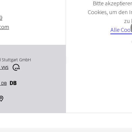
Bitte akzeptieren
Cookies, um den In
9
zu
.com
Alle Coo
d Stuttgart GmbH
 VVS
r DB