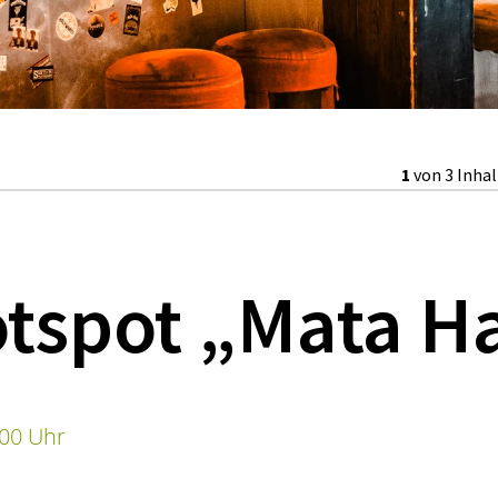
1
von 3 Inha
tspot „Mata Ha
:00 Uhr