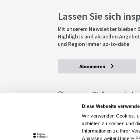
Lassen Sie sich ins
Mit unserem Newsletter bleiben S
Highlights und aktuellen Angebot
und Region immer up-to-date.
Abonnieren
Über uns
Stellenangebote
Diese Webseite verwende
Allgemeine Geschäftsbedingu
Wir verwenden Cookies, um
stuttgart.de
Barrierefreihe
anbieten zu können und di
Informationen zu Ihrer Ve
Analysen weiter.Unsere Pa