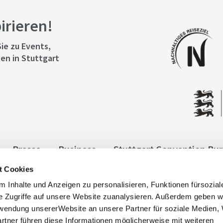
pirieren!
ie zu Events,
en in Stuttgart
Presse
Business
Stuttgart Convention Bu
t Cookies
ngen
Datenschutz
Widerruf
Kontakt
Co
 Inhalte und Anzeigen zu personalisieren, Funktionen fürsozia
it
e Zugriffe auf unsere Website zuanalysieren. Außerdem geben w
rwendung unsererWebsite an unsere Partner für soziale Medien
rtner führen diese Informationen möglicherweise mit weiteren