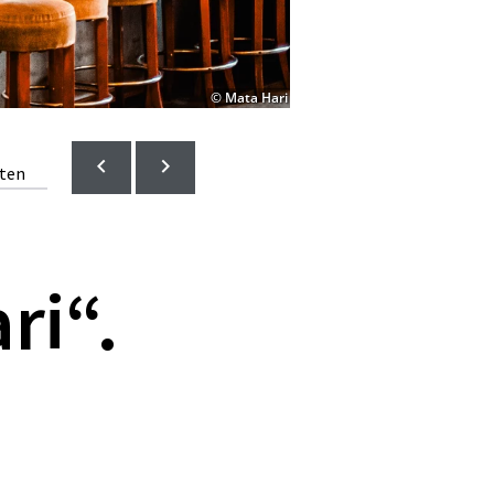
© Mata Hari
lten
ri“.