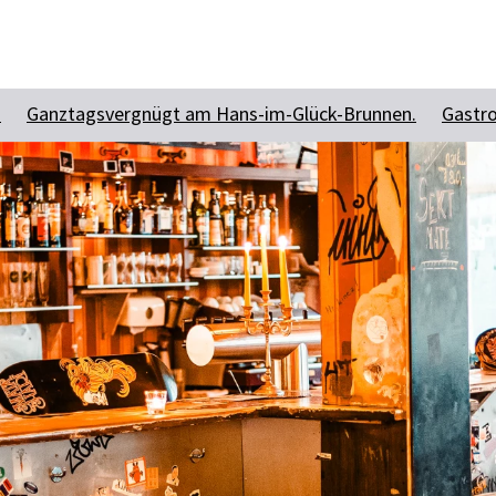
Zum Hauptinhalt springen
Zur Suche springen
Zur Hauptnavigation
Zum Footer springen
n
Ganztagsvergnügt am Hans-im-Glück-Brunnen.
Gastro