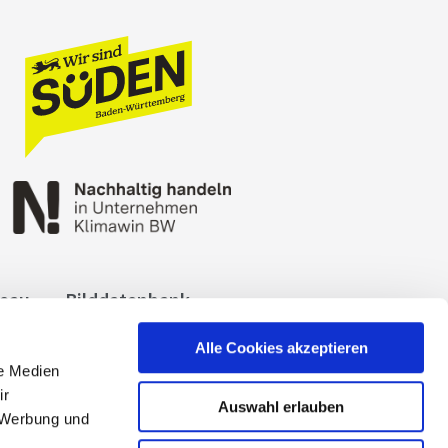
reau
Bilddatenbank
okies
Impressum
Alle Cookies akzeptieren
le Medien
ir
Auswahl erlauben
, Werbung und