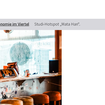
nomie im Viertel
Studi-Hotspot „Mata Hari“.
Suchbegriff
Das könnte Sie interessieren
Stadtführungen
Tickets
Citytour
Übernachtung
Erlebnisse
Essen & Trinken
Wein
Automobil
Kultur
Feste & Highlights