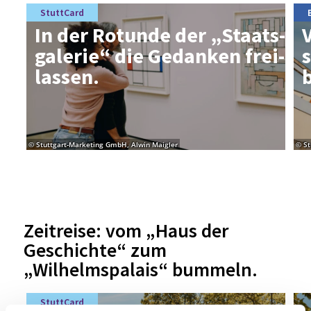
StuttCard
In der Ro­tun­de der „Staats­
ga­le­rie“ die Ge­dan­ken frei­
s
las­sen.
© Stuttgart-Marketing GmbH, Alwin Maigler
© St
Zeitreise: vom „Haus der
Geschichte“ zum
„Wilhelmspalais“ bummeln.
StuttCard