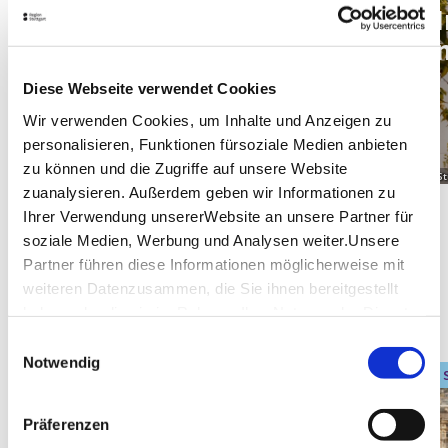
Back to the fu­ture im
I
„Haus der Ge­schich­te“.
n
Diese Webseite verwendet Cookies
Wir verwenden Cookies, um Inhalte und Anzeigen zu
personalisieren, Funktionen fürsoziale Medien anbieten
zu können und die Zugriffe auf unsere Website
© Sarah Schmid
© St
zuanalysieren. Außerdem geben wir Informationen zu
Ihrer Verwendung unsererWebsite an unsere Partner für
soziale Medien, Werbung und Analysen weiter.Unsere
Partner führen diese Informationen möglicherweise mit
weiteren Datenzusammen, die Sie ihnen bereitgestellt
Noch mehr Kultur in der Nähe
haben oder die sie im Rahmen IhrerNutzung der Dienste
entdecken.
gesammelt haben.
Einwilligungsauswahl
Impressum
|
Datenschutzerklärung
Notwendig
Barrierefreiheit
Präferenzen