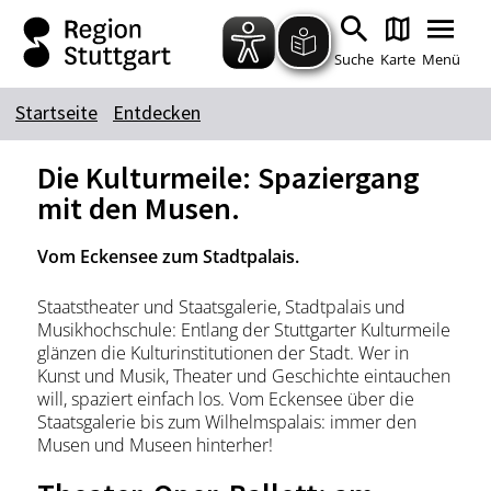
Zum Hauptinhalt springen
Zur Suche springen
Zur Hauptnavigation
Zum Footer springen
Suche
Karte
Menü
Startseite
Entdecken
Suchbegriff
Die Kulturmeile: Spaziergang
mit den Musen.
Das könnte Sie interessieren
Vom Eckensee zum Stadtpalais.
Stadtführungen
Tickets
Staatstheater und Staatsgalerie, Stadtpalais und
Citytour
Übernachtung
Musikhochschule: Entlang der Stuttgarter Kulturmeile
Erlebnisse
Essen & Trinken
glänzen die Kulturinstitutionen der Stadt. Wer in
Kunst und Musik, Theater und Geschichte eintauchen
Wein
Automobil
will, spaziert einfach los. Vom Eckensee über die
Kultur
Staatsgalerie bis zum Wilhelmspalais: immer den
Feste & Highlights
Musen und Museen hinterher!