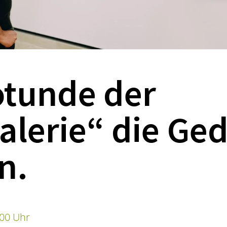
otunde der
alerie“ die Ge
n.
:00 Uhr