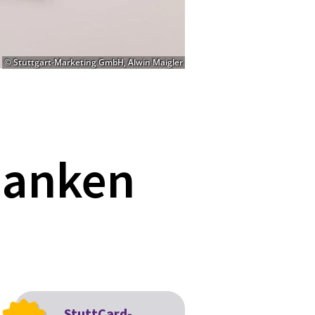
© Stuttgart-Marketing GmbH, Alwin Maigler
danken
StuttCard-