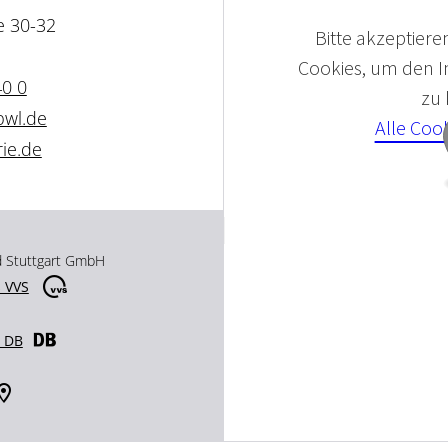
e 30-32
Bitte akzeptieren
Cookies, um den In
40 0
zu
bwl.de
Alle Coo
ie.de
d Stuttgart GmbH
 VVS
r DB