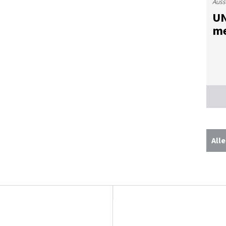
Auss
UN
me
All