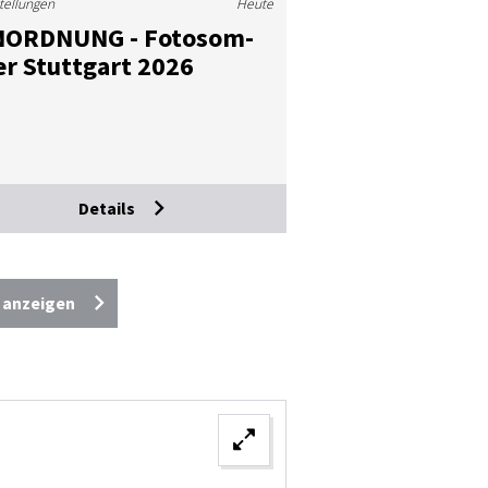
tellungen
Heute
­ORD­NUNG - Fo­to­som­
r Stutt­gart 2026
Details
e anzeigen