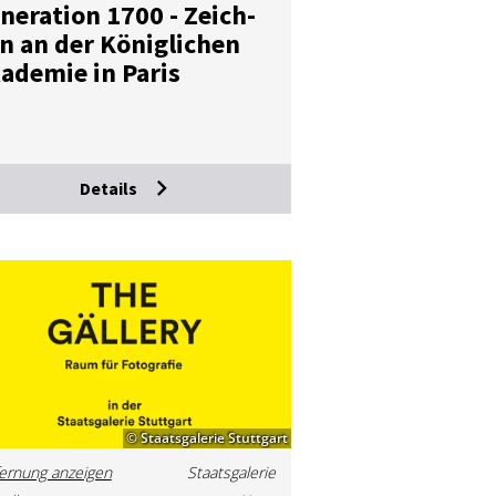
­ne­ra­ti­on 1700 - Zeich­
n an der Kö­nig­li­chen
a­de­mie in Pa­ris
Details
© Staatsgalerie Stuttgart
ernung anzeigen
Staatsgalerie