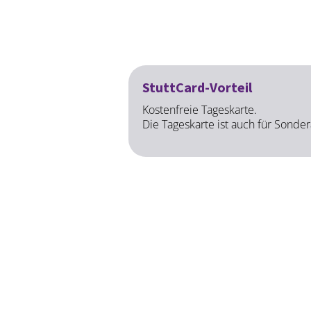
StuttCard-Vorteil
Kostenfreie Tageskarte.
Die Tageskarte ist auch für Sonder