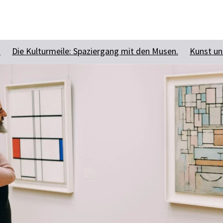
Zum Hauptinhalt springen
Zur Suche springen
Zur Hauptnavigation
Zum Footer springen
n
Die Kulturmeile: Spaziergang mit den Musen.
Kunst un