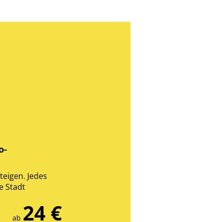
o-
teigen. Jedes
ie Stadt
24 €
ab