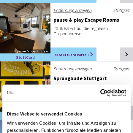
Entfernung anzeigen
Stuttgart
pau­se & play Es­cape Rooms
20 % Rabatt auf die regulären
Gruppenpreise.
© pause & play Stuttgart
Ihr StuttCard Vorteil
StuttCard
Entfernung anzeigen
Stuttgart
Sprung­bu­de Stutt­gart
Geöffnet von 10:00 bis 22:00 Uhr
60 Minuten Sprungzeit
© Sprungbude Stuttgart
Ihr StuttCard Vorteil
Diese Webseite verwendet Cookies
StuttCard
Wir verwenden Cookies, um Inhalte und Anzeigen zu
Entfernung anzeigen
Stuttgart
personalisieren, Funktionen fürsoziale Medien anbieten