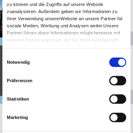
Stutt­gart Ci­ty­tour
zu können und die Zugriffe auf unsere Website
zuanalysieren. Außerdem geben wir Informationen zu
20% Rabatt auf ausgewählte
Tickets
Ihrer Verwendung unsererWebsite an unsere Partner für
soziale Medien, Werbung und Analysen weiter.Unsere
© Stuttgart-Marketing GmbH,
Partner führen diese Informationen möglicherweise mit
Pierre Polak
Ihr StuttCard Vorteil
weiteren Datenzusammen, die Sie ihnen bereitgestellt
StuttCard
haben oder die sie im Rahmen IhrerNutzung der Dienste
Entfernung anzeigen
Stuttgart
gesammelt haben.
Einwilligungsauswahl
Impressum
|
Datenschutzerklärung
VIBZ Power­bank
Notwendig
10 Min. Gratis-Aufladen
Präferenzen
Ihr StuttCard Vorteil
Statistiken
StuttCard
Marketing
Al­le Stutt­Card-Part­ner auf
ei­nen Blick