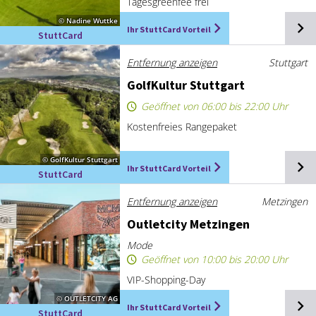
Tagesgreenfee frei
© Nadine Wuttke
Ihr StuttCard Vorteil
StuttCard
Entfernung anzeigen
Stuttgart
Golf­Kul­tur Stutt­gart
Geöffnet von 06:00 bis 22:00 Uhr
Kostenfreies Rangepaket
© GolfKultur Stuttgart
Ihr StuttCard Vorteil
StuttCard
Entfernung anzeigen
Metzingen
Out­let­ci­ty Met­zin­gen
Mode
Geöffnet von 10:00 bis 20:00 Uhr
VIP-Shopping-Day
© OUTLETCITY AG
Ihr StuttCard Vorteil
StuttCard