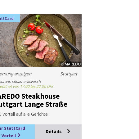
uttCard
© MAREDO
ernung anzeigen
Stuttgart
aurant, südamerikanisch
eöffnet von 17:00 bis 22:00 Uhr
­RE­DO Steak­hou­se
utt­gart Lan­ge Stra­ße
 Vorteil auf alle Gerichte
hr StuttCard
Details
Vorteil