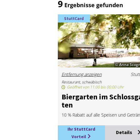
9
Ergebnisse gefunden
StuttCard
© Anna Scogn
Entfernung anzeigen
Stut
Restaurant, schwäbisch
Geöffnet von 11:00 bis 00:00 Uhr
Bier­gar­ten im Schloss­g
ten
10 % Rabatt auf alle Speisen und Geträ
Ihr StuttCard
Details
Vorteil