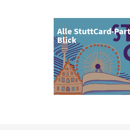
Al­le Stutt­Card-Part
Blick