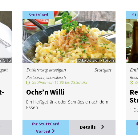
StuttCard
St
es OHG
© kab-vision - Fotolia
tgart
Entfernung anzeigen
Stuttgart
Entf
Restaurant, schwäbisch
Resta
Geöffnet von 11:30 bis 23:30 Uhr
G
t­
Ochs’n Wil­li
Re
St
Ein Heißgetränk oder Schnäpsle nach dem
Essen
1 De
Ihr StuttCard
I
Details
Vorteil