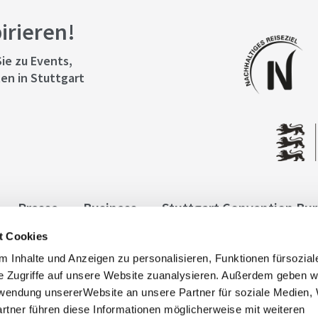
pirieren!
ie zu Events,
en in Stuttgart
Presse
Business
Stuttgart Convention Bu
t Cookies
ngen
Datenschutz
Widerruf
Kontakt
Co
 Inhalte und Anzeigen zu personalisieren, Funktionen fürsozia
it
e Zugriffe auf unsere Website zuanalysieren. Außerdem geben w
rwendung unsererWebsite an unsere Partner für soziale Medien
rtner führen diese Informationen möglicherweise mit weiteren