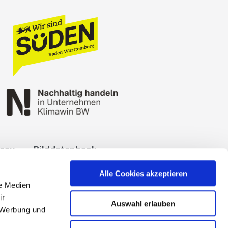
reau
Bilddatenbank
okies
Impressum
Alle Cookies akzeptieren
le Medien
ir
Auswahl erlauben
, Werbung und