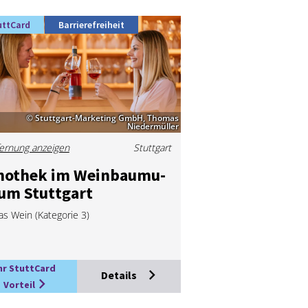
uttCard
Barrierefreiheit
© Stuttgart-Marketing GmbH, Thomas
Niedermüller
ernung anzeigen
Stuttgart
­no­thek im Wein­bau­mu­
­um Stutt­gart
as Wein (Kategorie 3)
hr StuttCard
Details
Vorteil