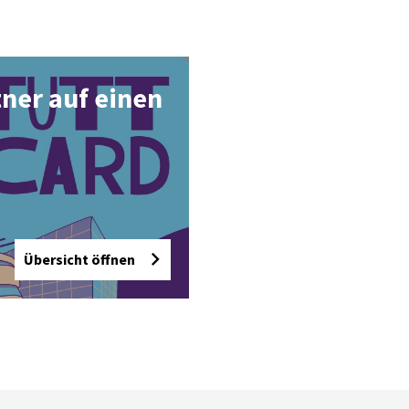
­ner auf ei­nen
Übersicht öffnen