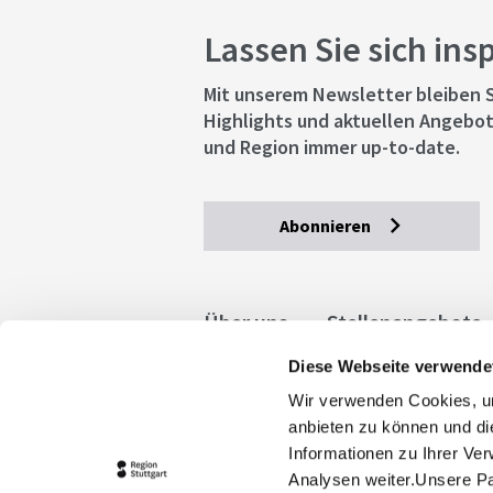
Lassen Sie sich ins
Mit unserem Newsletter bleiben S
Highlights und aktuellen Angebot
und Region immer up-to-date.
Abonnieren
Über uns
Stellenangebote
Diese Webseite verwende
Allgemeine Geschäftsbedingu
Wir verwenden Cookies, um
stuttgart.de
Barrierefreihe
anbieten zu können und di
Informationen zu Ihrer Ve
Analysen weiter.Unsere Pa