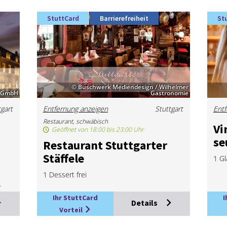
StuttCard
Barrierefreiheit
St
© Buschwerk Mediendesign / Wilhelmer
e GmbH
Gastronomie
tgart
Entfernung anzeigen
Stuttgart
Entf
Restaurant, schwäbisch
Vi
Geöffnet von 18:00 bis 23:00 Uhr
se
Re­stau­rant Stutt­gar­ter
Stäf­fe­le
1 Gl
1 Dessert frei
.
Ihr StuttCard
I
Details
Vorteil