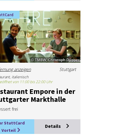
uttCard
© TMBW, Christoph Düpper
ernung anzeigen
Stuttgart
urant, italienisch
eöffnet von 11:00 bis 22:00 Uhr
­stau­rant Em­po­re in der
utt­gar­ter Markt­hal­le
ssert frei
hr StuttCard
Details
Vorteil