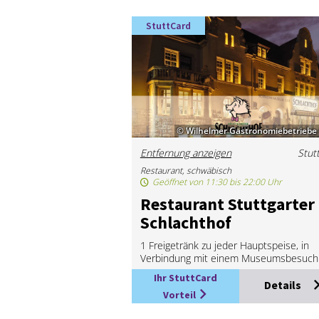
StuttCard
© Wilhelmer Gastronomiebetrieb
Entfernung anzeigen
Stut
Restaurant, schwäbisch
Geöffnet von 11:30 bis 22:00 Uhr
Re­stau­rant Stutt­gar­ter
Schlacht­hof
1 Freigetränk zu jeder Hauptspeise, in
Verbindung mit einem Museumsbesuch
Ihr StuttCard
Details
Vorteil