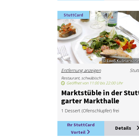
StuttCard
© Looß Kulinarisch
Entfernung anzeigen
Stut
Restaurant, schwäbisch
Geöffnet von 11:00 bis 22:00 Uhr
Markt­stüb­le in der Stut
gar­ter Markt­hal­le
1 Dessert (Ofenschlupfer) frei
Ihr StuttCard
Details
Vorteil