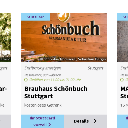
StuttCard
St
amillo
© Schönbuchbrauerei, Sebastian Berger
tgart
Entfernung anzeigen
Stuttgart
Entf
Restaurant, schwäbisch
Rest
Geöffnet von 11:00 bis 01:00 Uhr
G
ar­
Brau­haus Schön­buch
MA
Stutt­gart
St
nke
kostenloses Getränk
15 %
Ihr StuttCard
I
Details
Vorteil