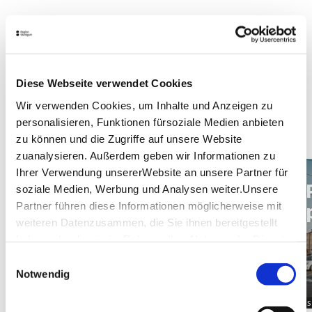
Für seine Bewohner:innen macht der Osten gerne
Platz. Zum Beispiel am Eduard-Pfeiffer-Platz. Mit
„Schleckerei“-Eis in der Hand hockt es sich hier
prima am Jünglingsbrunnen. Am Ostendplatz kapern
alle die Fensterbänke am „KiOst“ und genießen
Diese Webseite verwendet Cookies
Morgenkaffee und Stadtgewusel. Wer mindestens
Wir verwenden Cookies, um Inhalte und Anzeigen zu
genauso viel fröhliche Menschen, weniger Backstein
und mehr Grün wünscht, besucht das „Flora & Fauna“
personalisieren, Funktionen fürsoziale Medien anbieten
im Unteren Schlossgarten.
zu können und die Zugriffe auf unsere Website
zuanalysieren. Außerdem geben wir Informationen zu
Ihrer Verwendung unsererWebsite an unsere Partner für
Vier­tel, Food, Fas­sa­den am
soziale Medien, Werbung und Analysen weiter.Unsere
Edu­ard-Pfeif­fer-Platz.
Partner führen diese Informationen möglicherweise mit
weiteren Datenzusammen, die Sie ihnen bereitgestellt
haben oder die sie im Rahmen IhrerNutzung der Dienste
gesammelt haben.
Einwilligungsauswahl
Impressum
|
Datenschutzerklärung
Notwendig
© SMG, Sarah Schmid
© S