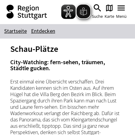
Zum Hauptinhalt springen
Zur Suche springen
Zur Hauptnavigation
Zum Footer springen
Suche
Karte
Menü
Startseite
Entdecken
Suchbegriff
Schau-Plätze
City-Watching: fern-sehen, träumen,
Das könnte Sie interessieren
Städtle gucken.
Stadtführungen
Tickets
Erst einmal eine Übersicht verschaffen. Drei
Citytour
Übernachtung
Kandidaten kennen sich im Osten aus. Auf ihrem
Hügel hat die Villa Berg den Bezirk im Blick. Beim
Erlebnisse
Essen & Trinken
Spaziergang durch ihren Park kann man nach Lust
Wein
Automobil
und Laune fern-sehen. Ein bisschen mehr
Wadenworkout verlangt der Raichberg ab. Dafür ist
Kultur
Feste & Highlights
das Panorama, das sich vom Kleingartendschungel
aus erschließt, tipptopp. Das sind ja ganz neue
Perspektiven, denken sich selbst Stuttgart-