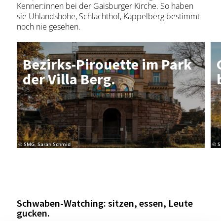
Kenner:innen bei der Gaisburger Kirche. So haben
sie Uhlandshöhe, Schlachthof, Kappelberg bestimmt
noch nie gesehen.
Be­zirks-Pi­rou­et­te im Park
der Vil­la Berg.
© SMG, Sarah Schmid
© S
Schwaben-Watching: sitzen, essen, Leute
gucken.