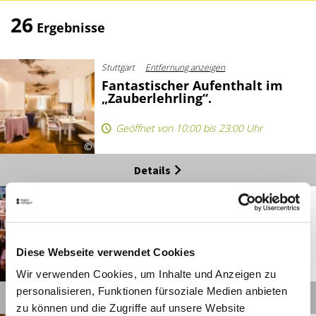
26
Ergebnisse
Stuttgart
Entfernung anzeigen
Fantastischer Aufenthalt im
„Zauberlehrling“.
Geöffnet von 10:00 bis 23:00 Uhr
©
Details
Stuttgart
Entfernung anzeigen
Nostalgiereisen im „Paul &
George“.
Diese Webseite verwendet Cookies
Heute geschlossen
©
Wir verwenden Cookies, um Inhalte und Anzeigen zu
personalisieren, Funktionen fürsoziale Medien anbieten
Details
zu können und die Zugriffe auf unsere Website