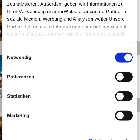
Stuttgart
Entfernung anzeigen
zuanalysieren. Außerdem geben wir Informationen zu
Rote Wurst und rotes Licht:
Ihrer Verwendung unsererWebsite an unsere Partner für
der „Brunnenwirt“
soziale Medien, Werbung und Analysen weiter.Unsere
Partner führen diese Informationen möglicherweise mit
weiteren Datenzusammen, die Sie ihnen bereitgestellt
©
haben oder die sie im Rahmen IhrerNutzung der Dienste
Details
gesammelt haben.
Einwilligungsauswahl
Impressum
|
Datenschutzerklärung
Notwendig
Stuttgart
Entfernung anzeigen
Vietnam entdecken im
„Takeshii’s”.
Präferenzen
©
Statistiken
Details
Marketing
Stuttgart
Entfernung anzeigen
Mittagspause mit Aussicht:
„Noodle 1“.