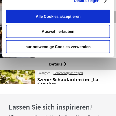
Details zeigen
Heute geschlossen
©
Alle Cookies akzeptieren
Details
Stuttgart
Entfernung anzeigen
Auswahl erlauben
Wohlfühlort „Suessholz“.
nur notwendige Cookies verwenden
©
Details
Stuttgart
Entfernung anzeigen
Szene-Schaulaufen im „La
Concha“.
©
Lassen Sie sich inspirieren!
Details