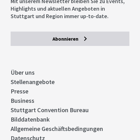
Mit unserem Newsletter bleiben Sie zu Events,
Stuttgart
Entfernung anzeigen
Highlights und aktuellen Angeboten in
Frankreich feiern im „Bistro
Stuttgart und Region immer up-to-date.
Einstein“.
Abonnieren
©
Details
Stuttgart
Entfernung anzeigen
Feinkost im Rotlicht: die
Über uns
„Hommage Feinkostbar“.
Stellenangebote
Presse
©
Business
Details
Stuttgart Convention Bureau
Stuttgart
Entfernung anzeigen
Bilddatenbank
Kessel trifft Konserve: die
Allgemeine Geschäftsbedingungen
„Sardine Feinkost & Bar“.
Datenschutz