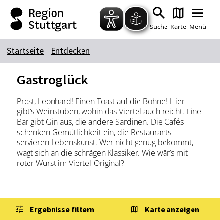
Zum Hauptinhalt springen
Zur Suche springen
Zur Hauptnavigation
Zum Footer springen
Suche
Karte
Menü
Startseite
Entdecken
Suchbegriff
Gastroglück
Prost, Leonhard! Einen Toast auf die Bohne! Hier
Das könnte Sie interessieren
gibt’s Weinstuben, wohin das Viertel auch reicht. Eine
Bar gibt Gin aus, die andere Sardinen. Die Cafés
Stadtführungen
Tickets
schenken Gemütlichkeit ein, die Restaurants
Citytour
Übernachtung
servieren Lebenskunst. Wer nicht genug bekommt,
wagt sich an die schrägen Klassiker. Wie wär’s mit
Erlebnisse
Essen & Trinken
roter Wurst im Viertel-Original?
Wein
Automobil
Kultur
Feste & Highlights
Ergebnisse filtern
Karte anzeigen