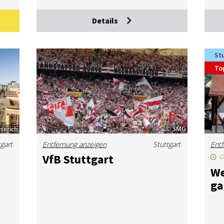
Details
St
To
terich
© SMG
tgart
Entfernung anzeigen
Stuttgart
Entf
VfB Stutt­gart
G
We
ga