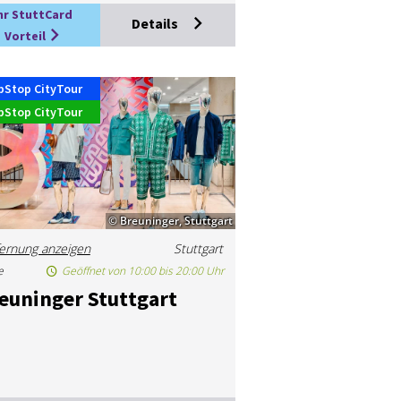
hr StuttCard
Details
Vorteil
pStop CityTour
pStop CityTour
© Breuninger, Stuttgart
ernung anzeigen
Stuttgart
e
Geöffnet von 10:00 bis 20:00 Uhr
e­u­nin­ger Stutt­gart