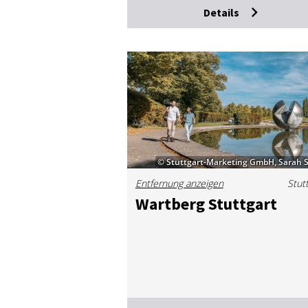
Details
© Stuttgart-Marketing GmbH, Sarah 
Entfernung anzeigen
Stut
Wart­berg Stutt­gart