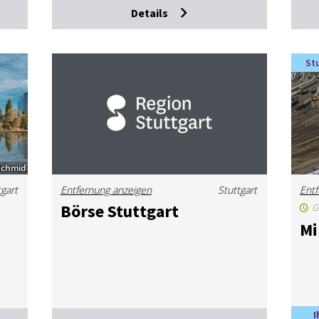
Details
St
Schmid
tgart
Entfernung anzeigen
Stuttgart
Entf
Bör­se Stutt­gart
G
Mi
I