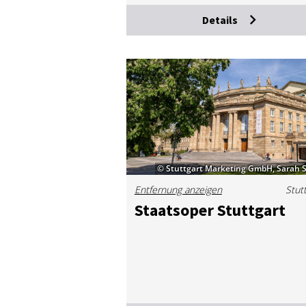
Details
© Stuttgart Marketing GmbH, Sarah 
Entfernung anzeigen
Stut
Staats­oper Stutt­gart