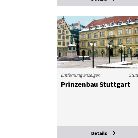
Entfernung anzeigen
Stut
Prin­zen­bau Stutt­gart
Details