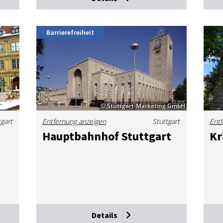
Barrierefreiheit
© Stuttgart-Marketing GmbH
tgart
Entfernung anzeigen
Stuttgart
Entf
Haupt­bahn­hof Stutt­gart
Kr
Details