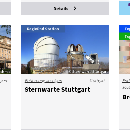
I
Details
RegioRad Station
To
To
Schmid
© Sternwarte Stuttgart
tgart
Entfernung anzeigen
Stuttgart
Entf
Stern­war­te Stutt­gart
Mod
Br