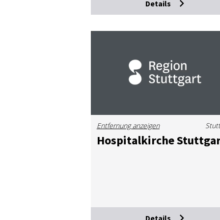
Details
Entfernung anzeigen
Stut
Hos­pi­tal­kir­che Stutt­ga
Details