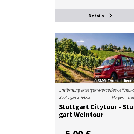
Details
© SMG, Thomas Nieder
Entfernung anzeigen
Bookingkit-Erlebnis
Morgen, 10:5
Stutt­gart Ci­ty­tour - Stu
gart Wein­tour
5,00 €