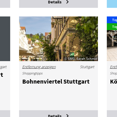
Details
To
To
© SMG, Sarah Schmid
tgart
Entfernung anzeigen
Stuttgart
Entf
rt
Shoppingtipps
Shop
Boh­nen­vier­tel Stutt­gart
Kö
Details