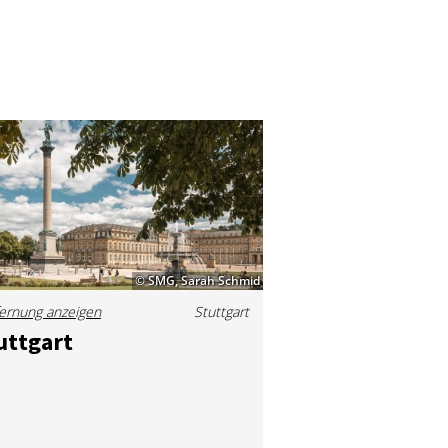
© SMG, Sarah Schmid
ernung anzeigen
Stuttgart
utt­gart