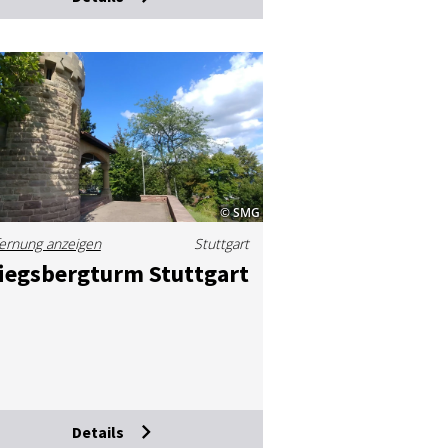
© SMG
ernung anzeigen
Stuttgart
iegs­berg­turm Stutt­gart
Details