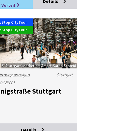
Details
Vorteil
pStop CityTour
pStop CityTour
© Stuttgart-Marketing GmbH, Sarah Schmid
ernung anzeigen
Stuttgart
pingtipps
­nig­stra­ße Stutt­gart
Details