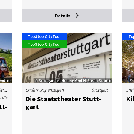
Details
TopStop CityTour
To
TopStop CityTour
müller
© Stuttgart-Marketing GmbH, Sarah Schmid
© 
Mercedes-Jellinek-Straße, 70372 Stuttgart, Deutschland
Entfernung anzeigen
Stuttgart
Entf
Die Staats­thea­ter Stutt­
Ki
0 Uhr
tt­
gart