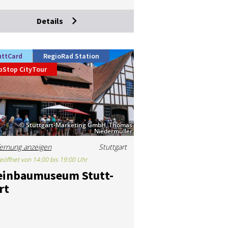
Details
uttCard
RegioRad Station
pStop CityTour
© Stuttgart-Marketing GmbH, Thomas
Niedermüller
ernung anzeigen
Stuttgart
eöffnet von 14:00 bis 19:00 Uhr
in­bau­mu­se­um Stutt­
rt