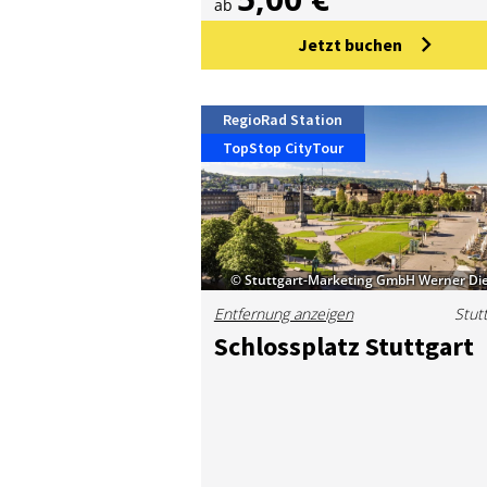
ab
Jetzt buchen
RegioRad Station
TopStop CityTour
© Stuttgart-Marketing GmbH Werner Die
Entfernung anzeigen
Stut
Schloss­platz Stutt­gart