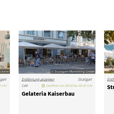
eckerei
© Stuttgart-Marketing GmbH
tgart
Entfernung anzeigen
Stuttgart
Entf
St
0 Uhr
Café
Geöffnet von 08:30 bis 00:30 Uhr
Ge­la­te­ria Kai­ser­bau