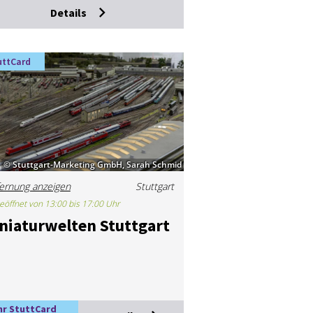
Details
uttCard
© Stuttgart-Marketing GmbH, Sarah Schmid
ernung anzeigen
Stuttgart
eöffnet von 13:00 bis 17:00 Uhr
­nia­tur­wel­ten Stutt­gart
hr StuttCard