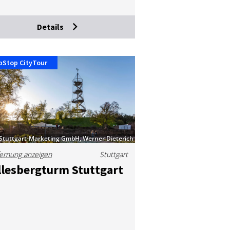
Details
pStop CityTour
Stuttgart-Marketing GmbH, Werner Dieterich
ernung anzeigen
Stuttgart
l­les­berg­turm Stutt­gart