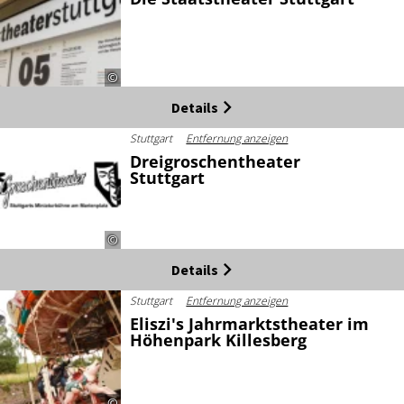
©
Details
Stuttgart
Entfernung anzeigen
Dreigroschentheater
Stuttgart
©
Details
Stuttgart
Entfernung anzeigen
Eliszi's Jahrmarktstheater im
Höhenpark Killesberg
©