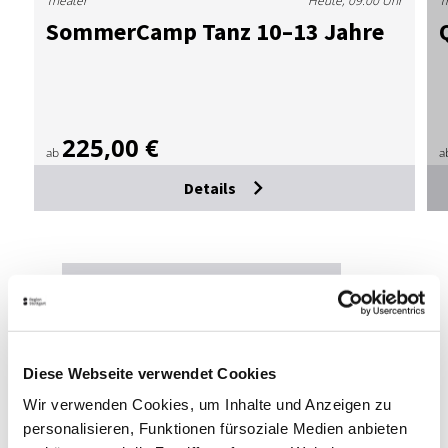
Theater
Heute, 09:00 Uhr
T
Som­mer­Camp Tanz 10–13 Jah­re
225,00 €
ab
a
Details
Alle Aufführungen in Stuttgart
Theater, Oper, Ballett:
Diese Webseite verwendet Cookies
Locations
Wir verwenden Cookies, um Inhalte und Anzeigen zu
personalisieren, Funktionen fürsoziale Medien anbieten