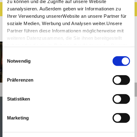
zu können und die Zugriffe auf unsere Website
zuanalysieren. Außerdem geben wir Informationen zu
Ergebnisse filtern
Karte anzeigen
Ihrer Verwendung unsererWebsite an unsere Partner für
soziale Medien, Werbung und Analysen weiter.Unsere
32
Ergebnisse
Partner führen diese Informationen möglicherweise mit
weiteren Datenzusammen, die Sie ihnen bereitgestellt
Stuttgart
Entfernung anzeigen
haben oder die sie im Rahmen IhrerNutzung der Dienste
Altes Schauspielhaus
gesammelt haben.
Einwilligungsauswahl
Stuttgart
Impressum
|
Datenschutzerklärung
Notwendig
©
Präferenzen
Details
Statistiken
Stuttgart
Entfernung anzeigen
D'Scheureburzler Stuttgart
Marketing
©