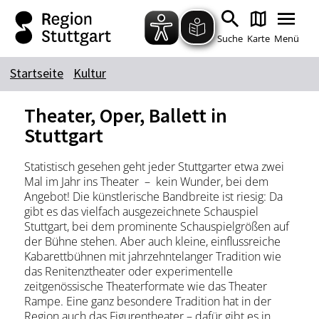
Zum Hauptinhalt springen
Zur Suche springen
Zur Hauptnavigation
Zum Footer springen
Suche
Karte
Menü
Startseite
Kultur
Suchbegriff
Theater, Oper, Ballett in
Stuttgart
Das könnte Sie interessieren
Statistisch gesehen geht jeder Stuttgarter etwa zwei
Mal im Jahr ins Theater – kein Wunder, bei dem
Stadtführungen
Tickets
Angebot! Die künstlerische Bandbreite ist riesig: Da
Citytour
Übernachtung
gibt es das vielfach ausgezeichnete Schauspiel
Stuttgart, bei dem prominente Schauspielgrößen auf
Erlebnisse
Essen & Trinken
der Bühne stehen. Aber auch kleine, einflussreiche
Wein
Automobil
Kabarettbühnen mit jahrzehntelanger Tradition wie
das Renitenztheater oder experimentelle
Kultur
Feste & Highlights
zeitgenössische Theaterformate wie das Theater
Rampe. Eine ganz besondere Tradition hat in der
Region auch das Figurentheater – dafür gibt es in