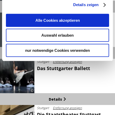
Details zeigen
Details
Stuttgart
Entfernung anzeigen
Alle Cookies akzeptieren
Das Boulevärle Stuttgart
Auswahl erlauben
©
nur notwendige Cookies verwenden
Details
Stuttgart
Entfernung anzeigen
Das Stuttgarter Ballett
©
Details
Stuttgart
Entfernung anzeigen
Die Staatstheater Stuttgart