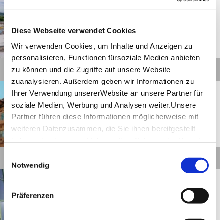
InfoTurmStuttgart (ITS)
Diese Webseite verwendet Cookies
Geöffnet von 10:00 bis 18:00 Uhr
Wir verwenden Cookies, um Inhalte und Anzeigen zu
©
personalisieren, Funktionen fürsoziale Medien anbieten
Details
zu können und die Zugriffe auf unsere Website
zuanalysieren. Außerdem geben wir Informationen zu
Stuttgart
Entfernung anzeigen
Ihrer Verwendung unsererWebsite an unsere Partner für
Landesmuseum
soziale Medien, Werbung und Analysen weiter.Unsere
Württemberg in Stuttgart
Partner führen diese Informationen möglicherweise mit
Geöffnet von 11:00 bis 17:00 Uhr
weiteren Datenzusammen, die Sie ihnen bereitgestellt
haben oder die sie im Rahmen IhrerNutzung der Dienste
©
gesammelt haben.
Einwilligungsauswahl
Details
Impressum
|
Datenschutzerklärung
Notwendig
Stuttgart
Entfernung anzeigen
Die Staatsgalerie Stuttgart –
Kunst erleben
Präferenzen
Geöffnet von 10:00 bis 17:00 Uhr