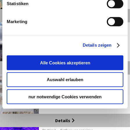
Statistiken
©
Details
Marketing
Stuttgart
Entfernung anzeigen
Rathaus Stuttgart
Details zeigen
©
Alle Cookies akzeptieren
Details
Stuttgart
Entfernung anzeigen
Auswahl erlauben
Stadtbibliothek Stuttgart
nur notwendige Cookies verwenden
Geöffnet von 09:00 bis 19:00 Uhr
©
Details