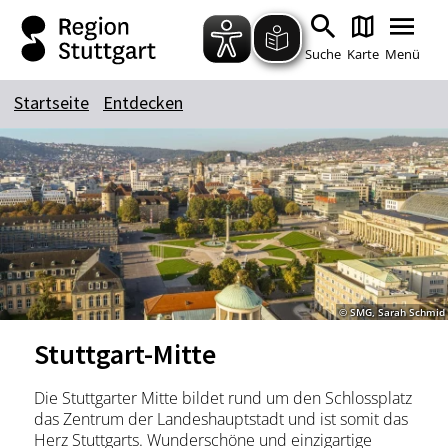
Zum Hauptinhalt springen
Zur Suche springen
Zur Hauptnavigation
Zum Footer springen
Suche
Karte
Menü
Startseite
Entdecken
Suchbegriff
Das könnte Sie interessieren
Stadtführungen
Tickets
Citytour
Übernachtung
© SMG, Sarah Schmid
Erlebnisse
Essen & Trinken
Stuttgart-Mitte
Wein
Automobil
Kultur
Feste & Highlights
Die Stuttgarter Mitte bildet rund um den Schlossplatz
das Zentrum der Landeshauptstadt und ist somit das
Herz Stuttgarts. Wunderschöne und einzigartige