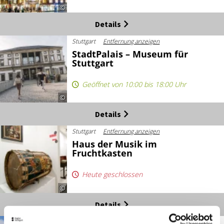
©
Details
Stuttgart
Entfernung anzeigen
StadtPalais – Museum für
Stuttgart
Geöffnet von 10:00 bis 18:00 Uhr
©
Details
Stuttgart
Entfernung anzeigen
Haus der Musik im
Fruchtkasten
Heute geschlossen
©
Details
Stuttgart
Entfernung anzeigen