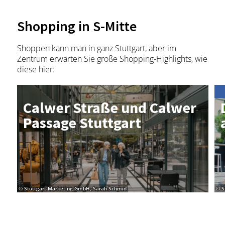
©
Shopping in S-Mitte
Details
Shoppen kann man in ganz Stuttgart, aber im
Stuttgart
Entfernung anzeigen
Zentrum erwarten Sie große Shopping-Highlights, wie
Schauspiel Stuttgart
diese hier:
Cal­wer Stra­ße und Cal­wer
©
Pas­sa­ge Stutt­gart
Details
Stuttgart
Entfernung anzeigen
Königsbau/Königsbau-
Passagen Stuttgart
© Stuttgart-Marketing GmbH, Sarah Schmid
© S
©
Details