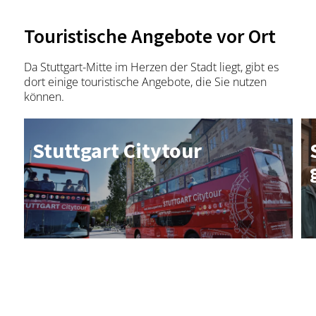
Stuttgart
Entfernung anzeigen
Staatsoper Stuttgart
Touristische Angebote vor Ort
Da Stuttgart-Mitte im Herzen der Stadt liegt, gibt es
dort einige touristische Angebote, die Sie nutzen
©
können.
Details
Stuttgart
Entfernung anzeigen
Stutt­gart Ci­ty­tour
Theater tri-bühne Stuttgart
©
Details
Stuttgart
Entfernung anzeigen
© SMG, Pierre Polak
© P
Das Stuttgarter Ballett