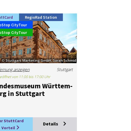
uttCard
RegioRad Station
pStop CityTour
pStop CityTour
© Stuttgart Marketing GmbH, Sarah Schmid
ernung anzeigen
Stuttgart
eöffnet von 11:00 bis 17:00 Uhr
n­des­mu­se­um Würt­tem­
rg in Stutt­gart
hr StuttCard
Details
Vorteil