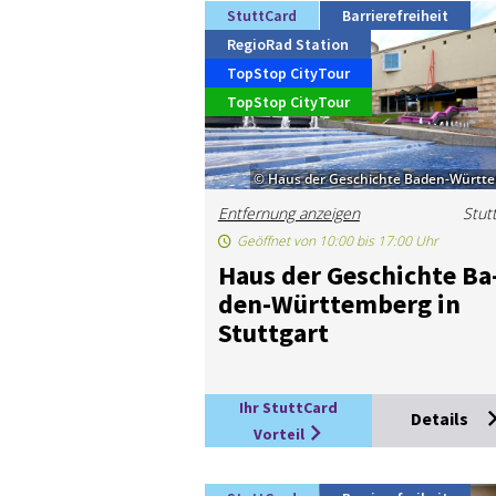
StuttCard
Barrierefreiheit
RegioRad Station
TopStop CityTour
TopStop CityTour
© Haus der Geschichte Baden-Württ
Entfernung anzeigen
Stut
Geöffnet von 10:00 bis 17:00 Uhr
Haus der Ge­schich­te Ba
den-Würt­tem­berg in
Stutt­gart
Ihr StuttCard
Details
Vorteil