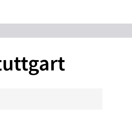
Suchbegriff
tuttgart
Das könnte Sie interessieren
Stadtführungen
Tickets
Citytour
Übernachtung
Erlebnisse
Essen & Trinken
Wein
Automobil
Kultur
Feste & Highlights