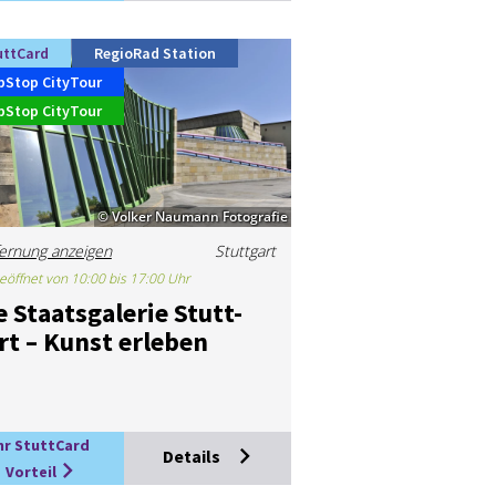
uttCard
RegioRad Station
pStop CityTour
pStop CityTour
© Volker Naumann Fotografie
ernung anzeigen
Stuttgart
eöffnet von 10:00 bis 17:00 Uhr
e Staats­ga­le­rie Stutt­
rt – Kunst er­le­ben
hr StuttCard
Details
Vorteil