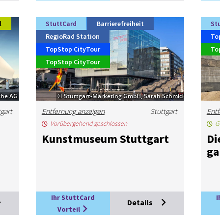
l
StuttCard
Barrierefreiheit
St
RegioRad Station
To
TopStop CityTour
To
TopStop CityTour
che AG
© Stuttgart-Marketing GmbH, Sarah Schmid
tgart
Entfernung anzeigen
Stuttgart
Entf
Vorübergehend geschlossen
G
Kunst­mu­se­um Stutt­gart
Di
ga
Ihr StuttCard
I
Details
Vorteil