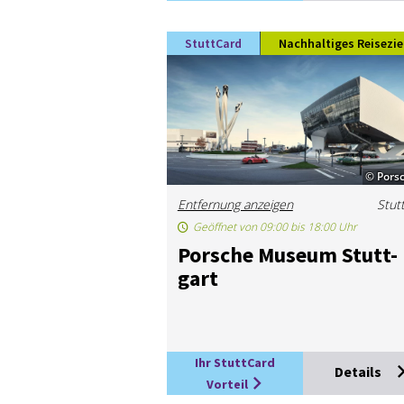
StuttCard
Nachhaltiges Reisezie
© Pors
Entfernung anzeigen
Stut
Geöffnet von 09:00 bis 18:00 Uhr
Por­sche Mu­se­um Stutt­
gart
Ihr StuttCard
Details
Vorteil