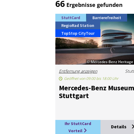
66
Ergebnisse gefunden
StuttCard
Barrierefreiheit
RegioRad Station
TopStop CityTour
© Mercedes-Benz Heritag
Entfernung anzeigen
Stut
Geöffnet von 09:00 bis 18:00 Uhr
Mer­ce­des-Benz Mu­se­u
Stutt­gart
Ihr StuttCard
Details
Vorteil