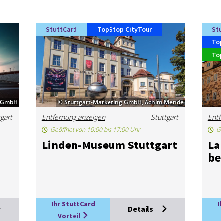
StuttCard
TopStop CityTour
St
To
To
e GmbH
© Stuttgart-Marketing GmbH, Achim Mende
tgart
Entfernung anzeigen
Stuttgart
Entf
Geöffnet von 10:00 bis 17:00 Uhr
G
m
Lin­den-Mu­se­um Stutt­gart
La
be
Ihr StuttCard
I
Details
Vorteil