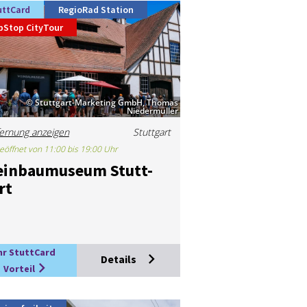
uttCard
RegioRad Station
pStop CityTour
© Stuttgart-Marketing GmbH, Thomas
Niedermüller
ernung anzeigen
Stuttgart
eöffnet von 11:00 bis 19:00 Uhr
in­bau­mu­se­um Stutt­
rt
hr StuttCard
Details
Vorteil