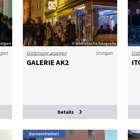
ttgart
© bildhübsche fotografie
tgart
Entfernung anzeigen
Stuttgart
Entf
GA­LE­RIE AK2
IT
Details
Barrierefreiheit