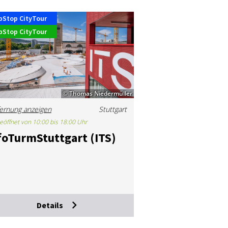
pStop CityTour
pStop CityTour
© Thomas Niedermüller
ernung anzeigen
Stuttgart
eöffnet von 10:00 bis 18:00 Uhr
­fo­Turm­Stutt­gart (ITS)
Details