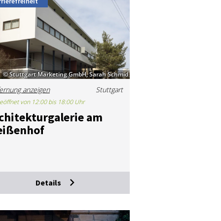
rierefreiheit
© Stuttgart Marketing GmbH, Sarah Schmid
ernung anzeigen
Stuttgart
eöffnet von 12:00 bis 18:00 Uhr
chi­tek­tur­ga­le­rie am
i­ßen­hof
Details