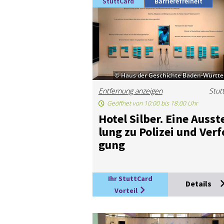
StuttCard
Barrierefreiheit
© Haus der Geschichte Baden-Württ
Entfernung anzeigen
Stut
Geöffnet von 10:00 bis 18:00 Uhr
Ho­tel Sil­ber. Ei­ne Aus­st
lung zu Po­li­zei und Ver­f
gung
Ihr StuttCard
Details
Vorteil