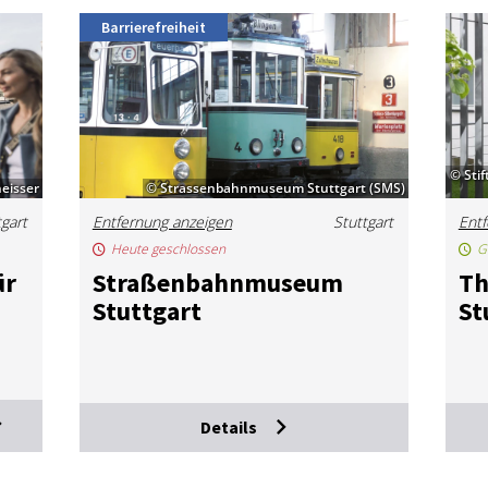
Barrierefreiheit
© Sti
eisser
© Strassenbahnmuseum Stuttgart (SMS)
tgart
Entfernung anzeigen
Stuttgart
Entf
Heute geschlossen
G
ür
Stra­ßen­bahn­mu­se­um
Th
Stutt­gart
St
Details