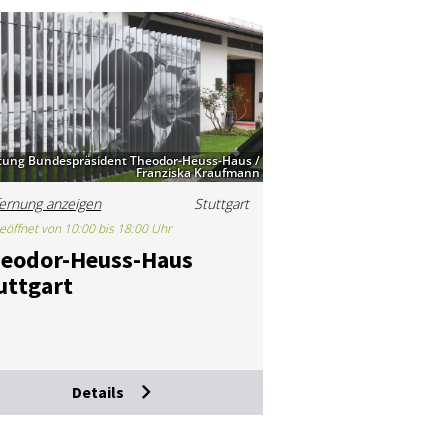
ftung Bundespräsident Theodor-Heuss-Haus /
Franziska Kraufmann
ernung anzeigen
Stuttgart
eöffnet von 10:00 bis 18:00 Uhr
eo­dor-Heuss-Haus
utt­gart
Details