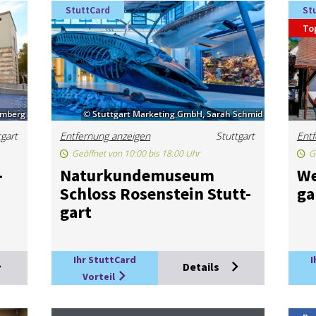
StuttCard
St
To
emberg
© Stuttgart Marketing GmbH, Sarah Schmid
tgart
Entfernung anzeigen
Stuttgart
Entf
Geöffnet von 10:00 bis 18:00 Uhr
G
­
Na­tur­kun­de­mu­se­um
We
Schloss Ro­sen­stein Stutt­
ga
gart
Ihr StuttCard
I
Details
Vorteil