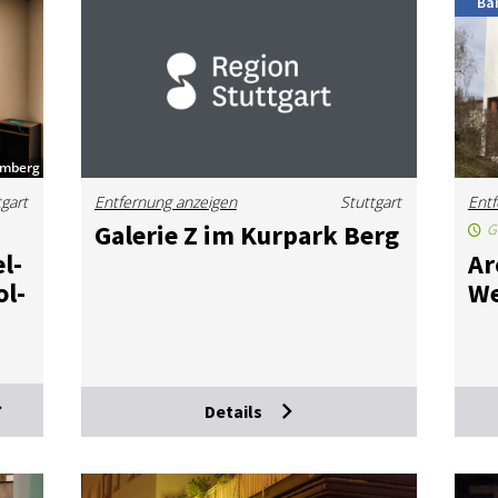
Bar
emberg
tgart
Entfernung anzeigen
Stuttgart
Entf
Ga­le­rie Z im Kur­park Berg
G
el­
Ar­
ol­
We
Details