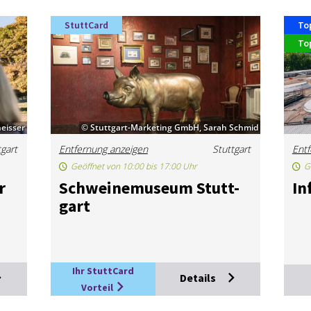
StuttCard
To
To
eisser
© Stuttgart-Marketing GmbH, Sarah Schmid
tgart
Entfernung anzeigen
Stuttgart
Entf
Geöffnet von 10:00 bis 17:00 Uhr
G
r
Schwei­ne­mu­se­um Stutt­
In
gart
Ihr StuttCard
Details
Vorteil