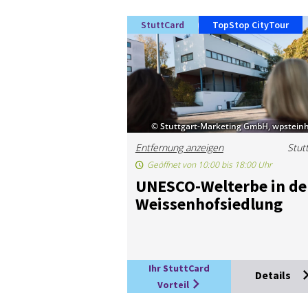
StuttCard
TopStop CityTour
© Stuttgart-Marketing GmbH, wpsteinh
Entfernung anzeigen
Stut
Geöffnet von 10:00 bis 18:00 Uhr
UNESCO-Welt­er­be in de
Weis­sen­hof­sied­lung
Ihr StuttCard
Details
Vorteil