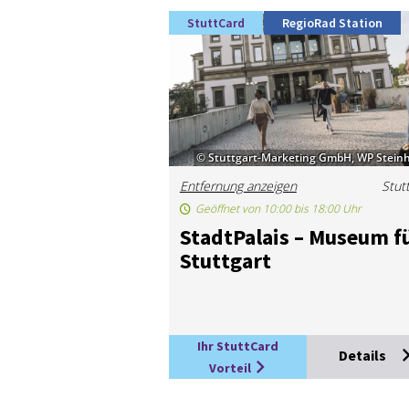
StuttCard
RegioRad Station
© Stuttgart-Marketing GmbH, WP Steinh
Entfernung anzeigen
Stut
Geöffnet von 10:00 bis 18:00 Uhr
Stadt­Pa­lais – Mu­se­um f
Stutt­gart
Ihr StuttCard
Details
Vorteil