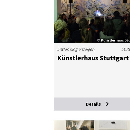
© Künstlerhaus Stu
Entfernung anzeigen
Stut
Künst­ler­haus Stutt­gart
Details